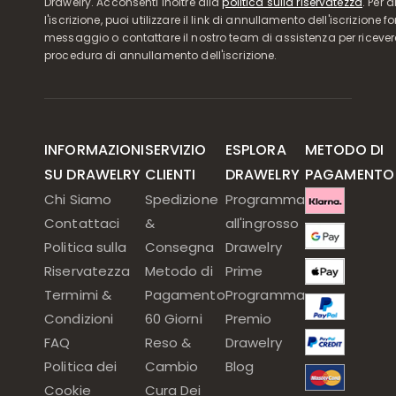
Drawelry. Acconsenti inoltre alla
politica sulla riservatezza
. Per 
l'iscrizione, puoi utilizzare il link di annullamento dell'iscrizione f
messaggio o contattare il nostro team di assistenza per ricever
procedura di annullamento dell'iscrizione.
INFORMAZIONI
SERVIZIO
ESPLORA
METODO DI
SU DRAWELRY
CLIENTI
DRAWELRY
PAGAMENTO
Chi Siamo
Spedizione
Programma
Contattaci
&
all'ingrosso
Politica sulla
Consegna
Drawelry
Riservatezza
Metodo di
Prime
Termimi &
Pagamento
Programma
Condizioni
60 Giorni
Premio
FAQ
Reso &
Drawelry
Politica dei
Cambio
Blog
Cookie
Cura Dei