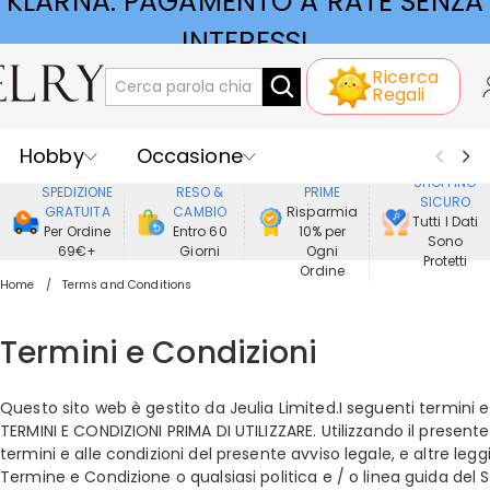
KLARNA: PAGAMENTO A RATE SENZA
INTERESSI
Ricerca
Regali
Hobby
Occasione
GODERE DI
SHOPPING
SPEDIZIONE
RESO &
PRIME
SICURO
Ricevente
Best Seller
Nuovi
GRATUITA
CAMBIO
Risparmia
Tutti I Dati
Per Ordine
Entro 60
10% per
Sono
69€+
Giorni
Ogni
Gioielli
Casa&Vita
Protetti
Ordine
Home
Terms and Conditions
Abbigliamento
Termini e Condizioni
Questo sito web è gestito da Jeulia Limited.I seguenti termini 
TERMINI E CONDIZIONI PRIMA DI UTILIZZARE. Utilizzando il presente
termini e alle condizioni del presente avviso legale, e altre leggi
Termine e Condizione o qualsiasi politica e / o linea guida d