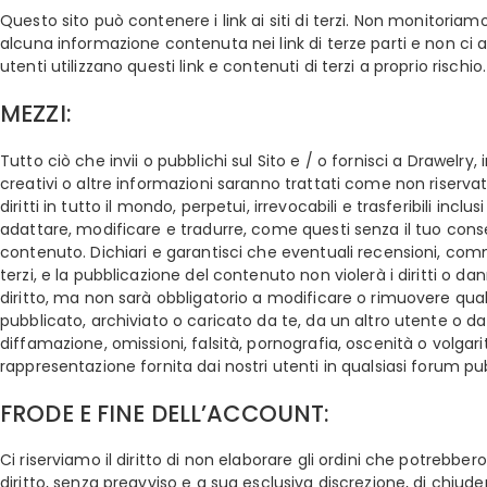
Questo sito può contenere i link ai siti di terzi. Non monitoria
alcuna informazione contenuta nei link di terze parti e non ci 
utenti utilizzano questi link e contenuti di terzi a proprio rischio.
MEZZI:
Tutto ciò che invii o pubblichi sul Sito e / o fornisci a Drawelr
creativi o altre informazioni saranno trattati come non riservat
diritti in tutto il mondo, perpetui, irrevocabili e trasferibili inclu
adattare, modificare e tradurre, come questi senza il tuo consen
contenuto. Dichiari e garantisci che eventuali recensioni, commen
terzi, e la pubblicazione del contenuto non violerà i diritti o da
diritto, ma non sarà obbligatorio a modificare o rimuovere qual
pubblicato, archiviato o caricato da te, da un altro utente o da
diffamazione, omissioni, falsità, pornografia, oscenità o volgar
rappresentazione fornita dai nostri utenti in qualsiasi forum p
FRODE E FINE DELL’ACCOUNT:
Ci riserviamo il diritto di non elaborare gli ordini che potrebber
diritto, senza preavviso e a sua esclusiva discrezione, di chiude