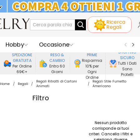
KLARNA: PAGAMENTO A RATE SENZA
Ricerca
INTERESSI
Regali
Hobby
Occasione
GODERE DI
SHOPPING
SPEDIZIONE
RESO &
PRIME
SICURO
Ricevente
Best Seller
Nuovi
GRATUITA
CAMBIO
Risparmia
Tutti I Dati
Per Ordine
Entro 60
10% per
Sono
69€+
Giorni
Ogni
Gioielli
Casa&Vita
Protetti
Ordine
Regali Ritratti di Cartoni
Regali Stile Fumetto
Home
Regali
Animati
Americano
Abbigliamento
Filtro
Nessun prodotto
corrisponde ai tuoi
criteri. Cancella i filtri e
seleziona diverse