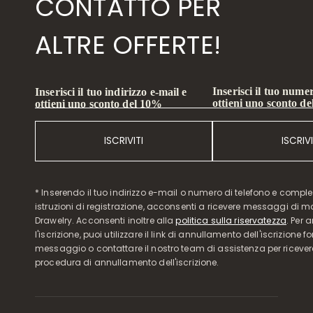
CONTATTO PER
ALTRE OFFERTE!
Inserisci il tuo numer
Inserisci il tuo indirizzo e-mail e
ottieni uno sconto d
ottieni uno sconto del 10%
ISCRIVITI
ISCRIVI
* Inserendo il tuo indirizzo e-mail o numero di telefono e compl
istruzioni di registrazione, acconsenti a ricevere messaggi di 
Drawelry. Acconsenti inoltre alla
politica sulla riservatezza
. Per 
l'iscrizione, puoi utilizzare il link di annullamento dell'iscrizione f
messaggio o contattare il nostro team di assistenza per ricever
procedura di annullamento dell'iscrizione.