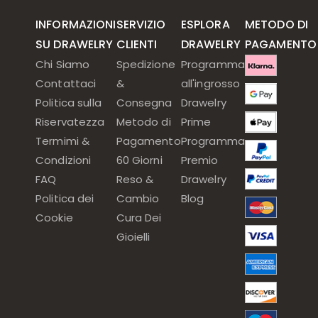
INFORMAZIONI
SERVIZIO
ESPLORA
METODO DI
SU DRAWELRY
CLIENTI
DRAWELRY
PAGAMENTO
Chi Siamo
Spedizione
Programma
Contattaci
&
all'ingrosso
Politica sulla
Consegna
Drawelry
Riservatezza
Metodo di
Prime
Termimi &
Pagamento
Programma
Condizioni
60 Giorni
Premio
FAQ
Reso &
Drawelry
Politica dei
Cambio
Blog
Cookie
Cura Dei
Gioielli