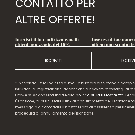
CONTATTO PER
ALTRE OFFERTE!
Inserisci il tuo numer
Inserisci il tuo indirizzo e-mail e
ottieni uno sconto d
ottieni uno sconto del 10%
ISCRIVITI
ISCRIVI
* Inserendo il tuo indirizzo e-mail o numero di telefono e compl
istruzioni di registrazione, acconsenti a ricevere messaggi di 
Drawelry. Acconsenti inoltre alla
politica sulla riservatezza
. Per 
l'iscrizione, puoi utilizzare il link di annullamento dell'iscrizione f
messaggio o contattare il nostro team di assistenza per ricever
procedura di annullamento dell'iscrizione.