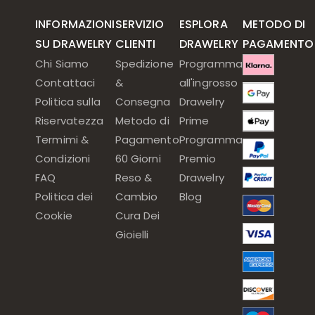
INFORMAZIONI
SERVIZIO
ESPLORA
METODO DI
SU DRAWELRY
CLIENTI
DRAWELRY
PAGAMENTO
Chi Siamo
Spedizione
Programma
Contattaci
&
all'ingrosso
Politica sulla
Consegna
Drawelry
Riservatezza
Metodo di
Prime
Termimi &
Pagamento
Programma
Condizioni
60 Giorni
Premio
FAQ
Reso &
Drawelry
Politica dei
Cambio
Blog
Cookie
Cura Dei
Gioielli