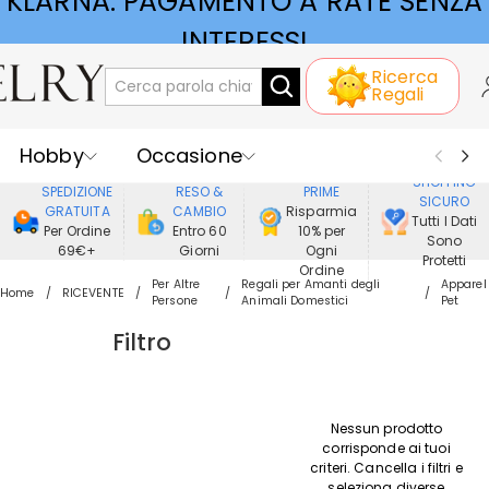
KLARNA: PAGAMENTO A RATE SENZA
INTERESSI
Ricerca
Regali
Hobby
Occasione
GODERE DI
SHOPPING
SPEDIZIONE
RESO &
PRIME
SICURO
Ricevente
Best Seller
Nuovi
GRATUITA
CAMBIO
Risparmia
Tutti I Dati
Per Ordine
Entro 60
10% per
Sono
69€+
Giorni
Ogni
Gioielli
Casa&Vita
Protetti
Ordine
Per Altre
Regali per Amanti degli
Apparel
Home
RICEVENTE
Persone
Animali Domestici
Pet
Abbigliamento
Filtro
Nessun prodotto
corrisponde ai tuoi
criteri. Cancella i filtri e
seleziona diverse