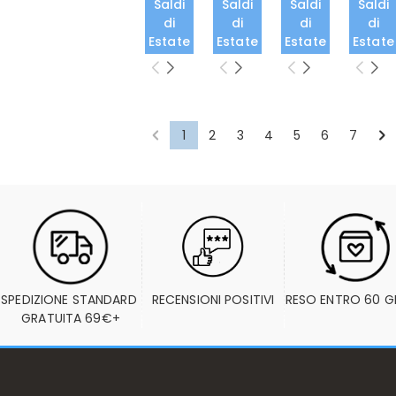
Saldi
Saldi
Saldi
Saldi
di
di
di
di
Estate
Estate
Estate
Estate
1
2
3
4
5
6
7
SPEDIZIONE STANDARD 
RECENSIONI POSITIVI
RESO ENTRO 60 G
GRATUITA 69€+