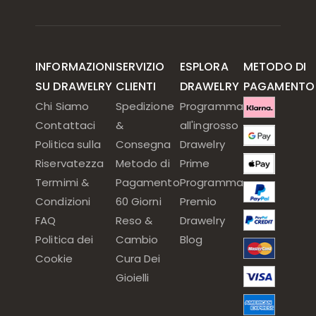
INFORMAZIONI
SERVIZIO
ESPLORA
METODO DI
SU DRAWELRY
CLIENTI
DRAWELRY
PAGAMENTO
Chi Siamo
Spedizione
Programma
Contattaci
&
all'ingrosso
Politica sulla
Consegna
Drawelry
Riservatezza
Metodo di
Prime
Termimi &
Pagamento
Programma
Condizioni
60 Giorni
Premio
FAQ
Reso &
Drawelry
Politica dei
Cambio
Blog
Cookie
Cura Dei
Gioielli