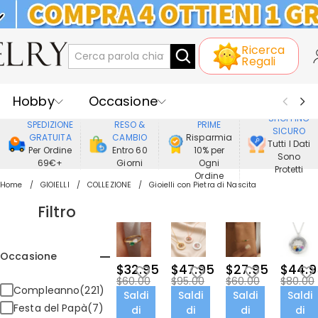
KLARNA: PAGAMENTO A RATE SENZA
Ricerca
INTERESSI
Regali
Hobby
Occasione
GODERE DI
SHOPPING
SPEDIZIONE
RESO &
PRIME
SICURO
Ricevente
Best Seller
Nuovi
GRATUITA
CAMBIO
Risparmia
Tutti I Dati
Per Ordine
Entro 60
10% per
Sono
69€+
Giorni
Ogni
Gioielli
Casa&Vita
Protetti
Ordine
Home
GIOIELLI
COLLEZIONE
Gioielli con Pietra di Nascita
Abbigliamento
Filtro
Occasione
$32.95
$47.95
$27.95
$44.9
$60.00
$95.00
$60.00
$80.00
Compleanno(221)
Saldi
Saldi
Saldi
Saldi
Festa del Papà(7)
di
di
di
di