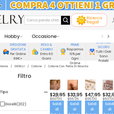
KLARNA: PAGAMENTO A RATE SENZA
Ricerca
INTERESSI
Regali
Hobby
Occasione
GODERE DI
SHOPPING
SPEDIZIONE
RESO &
PRIME
SICURO
Ricevente
Best Seller
Nuovi
GRATUITA
CAMBIO
Risparmia
Tutti I Dati
Per Ordine
Entro 60
10% per
Sono
69€+
Giorni
Ogni
Gioielli
Casa&Vita
Protetti
Ordine
Home
GIOIELLI
Collane
Collane Con Pietra Di Nascita
Abbigliamento
Filtro
Tipo
$29.95
$33.95
$47.95
$32.
$60.00
$65.25
$95.00
$60.0
Saldi
Saldi
Saldi
Sald
Gioielli(202)
di
di
di
di