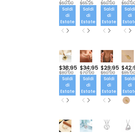
$60.00
$65.25
$60.00
$60.0
Saldi
Saldi
Saldi
Sald
di
di
di
di
Estate
Estate
Estate
Estat
$38.95
$34.95
$29.95
$42.
$80.00
$70.00
$60.00
$85.0
Saldi
Saldi
Saldi
Sald
di
di
di
di
Estate
Estate
Estate
Estat