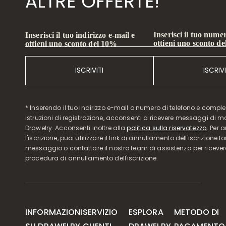
ALTRE OFFERTE!
Inserisci il tuo numer
Inserisci il tuo indirizzo e-mail e
ottieni uno sconto d
ottieni uno sconto del 10%
ISCRIVITI
ISCRIVI
* Inserendo il tuo indirizzo e-mail o numero di telefono e compl
istruzioni di registrazione, acconsenti a ricevere messaggi di 
Drawelry. Acconsenti inoltre alla
politica sulla riservatezza
. Per 
l'iscrizione, puoi utilizzare il link di annullamento dell'iscrizione f
messaggio o contattare il nostro team di assistenza per ricever
procedura di annullamento dell'iscrizione.
INFORMAZIONI
SERVIZIO
ESPLORA
METODO DI