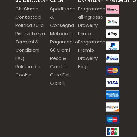
SU DRAWELRY
CLIENTI
DRAWELRY
PAGAMENTO
Chi Siamo
Spedizione
Programma
Contattaci
&
all'ingrosso
Politica sulla
Consegna
Drawelry
Riservatezza
Metodo di
Prime
Termimi &
Pagamento
Programma
Condizioni
60 Giorni
Premio
FAQ
Reso &
Drawelry
Politica dei
Cambio
Blog
Cookie
Cura Dei
Gioielli