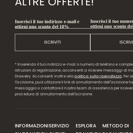
ALTRE OFFERTE!
Inserisci il tuo numer
Inserisci il tuo indirizzo e-mail e
ottieni uno sconto d
ottieni uno sconto del 10%
ISCRIVITI
ISCRIVI
* Inserendo il tuo indirizzo e-mail o numero di telefono e compl
istruzioni di registrazione, acconsenti a ricevere messaggi di 
Drawelry. Acconsenti inoltre alla
politica sulla riservatezza
. Per 
l'iscrizione, puoi utilizzare il link di annullamento dell'iscrizione f
messaggio o contattare il nostro team di assistenza per ricever
procedura di annullamento dell'iscrizione.
INFORMAZIONI
SERVIZIO
ESPLORA
METODO DI