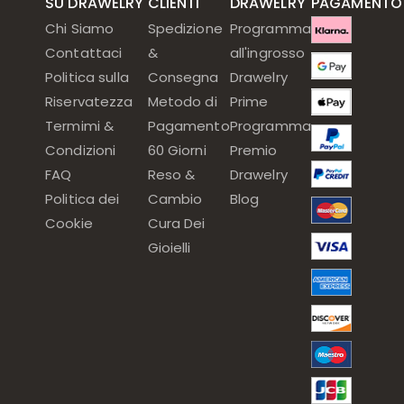
SU DRAWELRY
CLIENTI
DRAWELRY
PAGAMENTO
Chi Siamo
Spedizione
Programma
Contattaci
&
all'ingrosso
Politica sulla
Consegna
Drawelry
Riservatezza
Metodo di
Prime
Termimi &
Pagamento
Programma
Condizioni
60 Giorni
Premio
FAQ
Reso &
Drawelry
Politica dei
Cambio
Blog
Cookie
Cura Dei
Gioielli