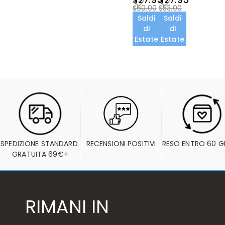
$27.95
$27.95
$60.00
$53.00
Saldi
Saldi
di
di
Estate
Estate
SPEDIZIONE STANDARD 
RECENSIONI POSITIVI
RESO ENTRO 60 G
GRATUITA 69€+
RIMANI IN