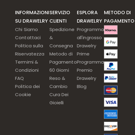
INFORMAZIONI
SERVIZIO
ESPLORA
METODO DI
SU DRAWELRY
CLIENTI
DRAWELRY
PAGAMENTO
Chi Siamo
Spedizione
Programma
Contattaci
&
all'ingrosso
Politica sulla
Consegna
Drawelry
Riservatezza
Metodo di
Prime
Termimi &
Pagamento
Programma
Condizioni
60 Giorni
Premio
FAQ
Reso &
Drawelry
Politica dei
Cambio
Blog
Cookie
Cura Dei
Gioielli