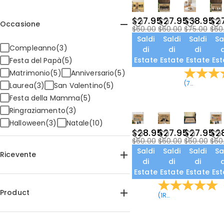
$27.95
$27.95
$38.95
$2
Occasione
$60.00
$60.00
$75.00
$60
Saldi
Saldi
Saldi
Sa
Compleanno(3)
di
di
di
d
Estate
Estate
Estate
Est
Festa del Papà(5)
Matrimonio(5)
Anniversario(5)
(
7
Recension
Laurea(3)
San Valentino(5)
Festa della Mamma(5)
Ringraziamento(3)
Halloween(3)
Natale(10)
$28.95
$27.95
$27.95
$2
$60.00
$60.00
$60.00
$60
Saldi
Saldi
Saldi
Sa
Ricevente
di
di
di
d
Estate
Estate
Estate
Est
Per Lei(13)
Per Lui(13)
Per Mamma(9)
Per Papà(10)
Product
(
1
Recensioni
)
Per Bambini(9)
Per Sorella(9)
Per Fratello(9)
Per Nonna(9)
Tappetini(18)