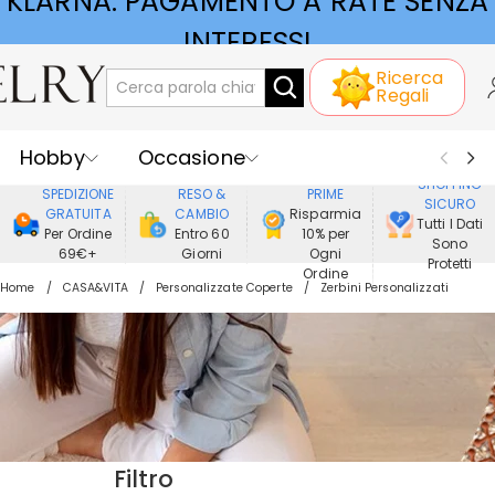
KLARNA: PAGAMENTO A RATE SENZA
INTERESSI
Ricerca
Regali
Hobby
Occasione
GODERE DI
SHOPPING
SPEDIZIONE
RESO &
PRIME
SICURO
Ricevente
Best Seller
Nuovi
GRATUITA
CAMBIO
Risparmia
Tutti I Dati
Per Ordine
Entro 60
10% per
Sono
69€+
Giorni
Ogni
Gioielli
Casa&Vita
Protetti
Ordine
Home
CASA&VITA
Personalizzate Coperte
Zerbini Personalizzati
Abbigliamento
Filtro