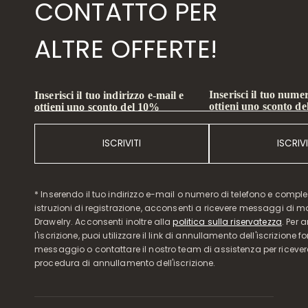
CONTATTO PER
ALTRE OFFERTE!
Inserisci il tuo numer
Inserisci il tuo indirizzo e-mail e
ottieni uno sconto d
ottieni uno sconto del 10%
ISCRIVITI
ISCRIVI
* Inserendo il tuo indirizzo e-mail o numero di telefono e compl
istruzioni di registrazione, acconsenti a ricevere messaggi di 
Drawelry. Acconsenti inoltre alla
politica sulla riservatezza
. Per 
l'iscrizione, puoi utilizzare il link di annullamento dell'iscrizione f
messaggio o contattare il nostro team di assistenza per ricever
procedura di annullamento dell'iscrizione.