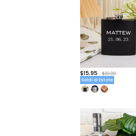
$15.95
$30.00
Saldi di Estate