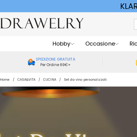
KLA
Hobby
Occasione
Ri
SPEDIZIONE GRATUITA
Per Ordine 69€+
Home
CASA&VITA
CUCINA
Set da vino personalizzati