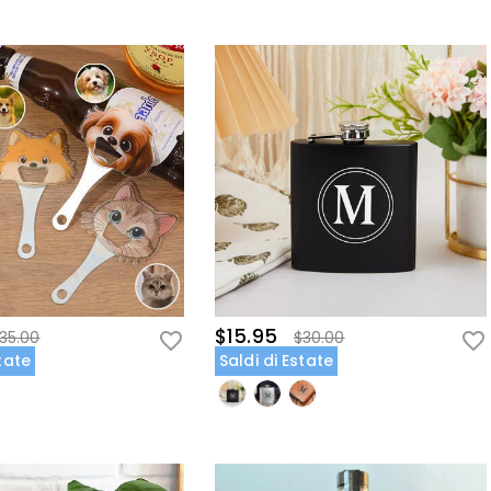
$15.95
35.00
$30.00
state
Saldi di Estate