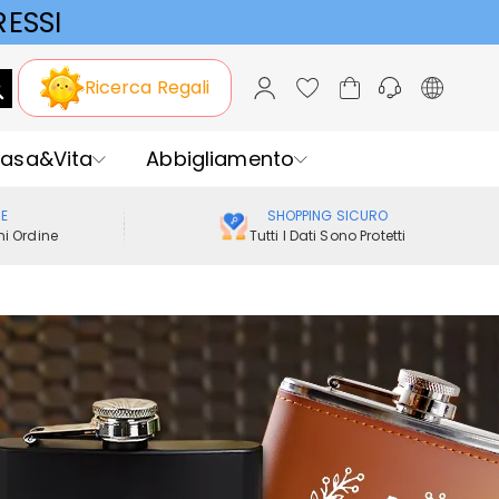
ESSI
Ricerca Regali
asa&Vita
Abbigliamento
ME
SHOPPING SICURO
i Ordine
Tutti I Dati Sono Protetti