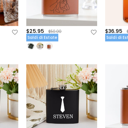
$25.95
$36.95
$50.00
Saldi di Estate
Saldi di E