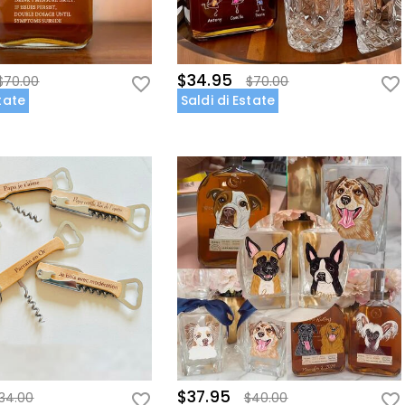
$34.95
$70.00
$70.00
state
Saldi di Estate
$37.95
34.00
$40.00