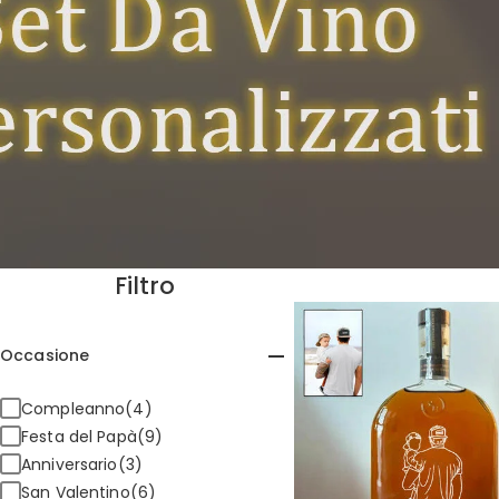
Filtro
Occasione
Compleanno(4)
Festa del Papà(9)
Anniversario(3)
San Valentino(6)