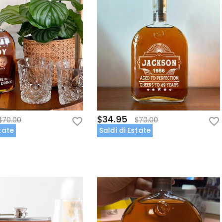
$34.95
$70.00
$70.00
state
Saldi di Estate