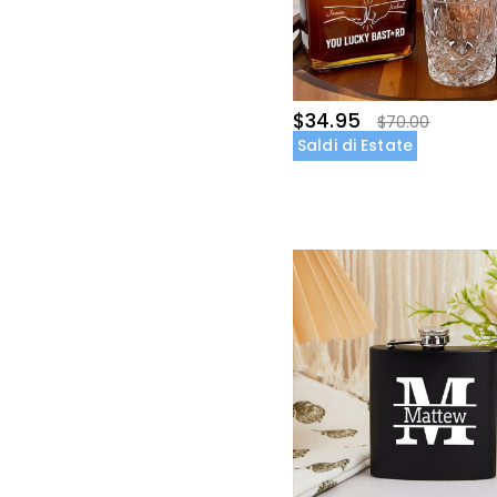
$34.95
$70.00
Saldi di Estate