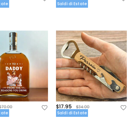
state
Saldi di Estate
$17.95
$70.00
$34.00
state
Saldi di Estate