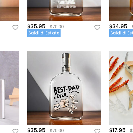
$35.95
$34.95
$70.00
Saldi di Estate
Saldi di E
$35.95
$17.95
$70.00
$