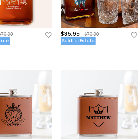
$35.95
$70.00
$70.00
state
Saldi di Estate