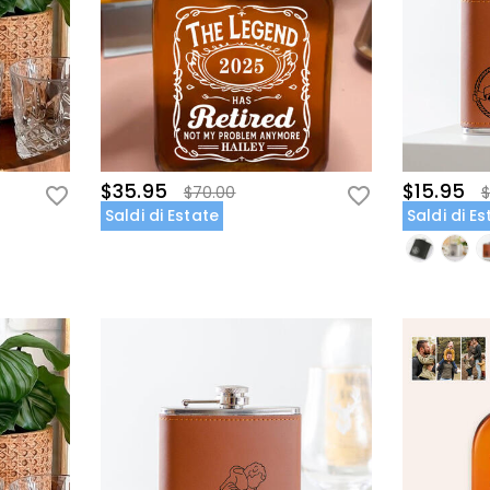
$35.95
$15.95
$70.00
$
Saldi di Estate
Saldi di E