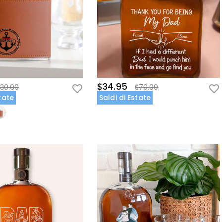
$34.95
30.00
$70.00
state
Saldi di Estate