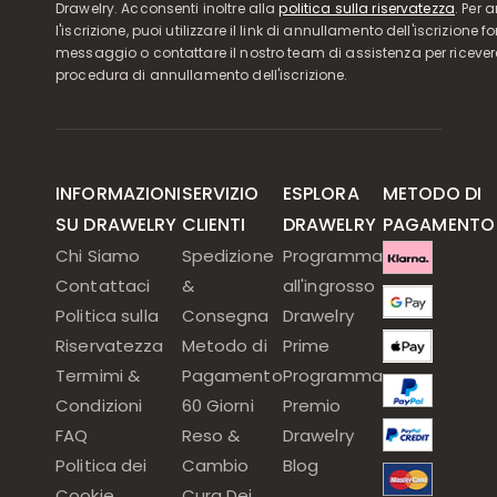
Drawelry. Acconsenti inoltre alla
politica sulla riservatezza
. Per 
l'iscrizione, puoi utilizzare il link di annullamento dell'iscrizione f
messaggio o contattare il nostro team di assistenza per ricever
procedura di annullamento dell'iscrizione.
INFORMAZIONI
SERVIZIO
ESPLORA
METODO DI
SU DRAWELRY
CLIENTI
DRAWELRY
PAGAMENTO
Chi Siamo
Spedizione
Programma
Contattaci
&
all'ingrosso
Politica sulla
Consegna
Drawelry
Riservatezza
Metodo di
Prime
Termimi &
Pagamento
Programma
Condizioni
60 Giorni
Premio
FAQ
Reso &
Drawelry
Politica dei
Cambio
Blog
Cookie
Cura Dei