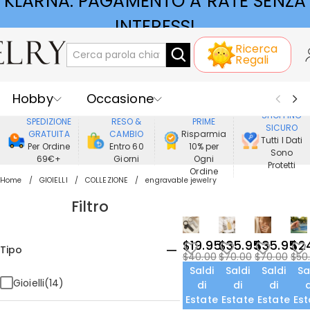
KLARNA: PAGAMENTO A RATE SENZA
INTERESSI
Ricerca
Regali
Hobby
Occasione
GODERE DI
SHOPPING
SPEDIZIONE
RESO &
PRIME
SICURO
Ricevente
Best Seller
Nuovi
GRATUITA
CAMBIO
Risparmia
Tutti I Dati
Per Ordine
Entro 60
10% per
Sono
69€+
Giorni
Ogni
Gioielli
Casa&Vita
Protetti
Ordine
Home
GIOIELLI
COLLEZIONE
engravable jewelry
Abbigliamento
Filtro
$19.95
$35.95
$35.95
$2
Tipo
$40.00
$70.00
$70.00
$50
Saldi
Saldi
Saldi
Sa
Gioielli(14)
di
di
di
d
Estate
Estate
Estate
Est