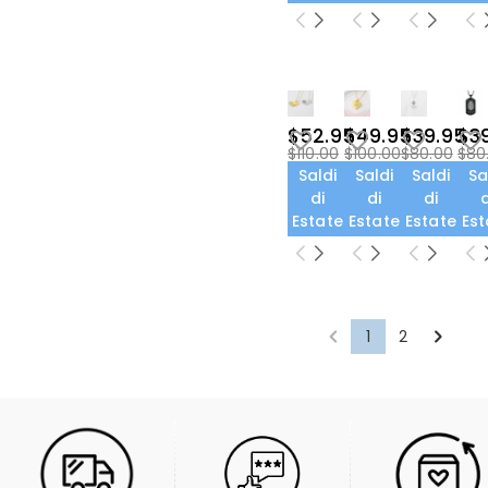
$52.95
$49.95
$39.95
$3
$110.00
$100.00
$80.00
$80
Saldi
Saldi
Saldi
Sa
di
di
di
d
Estate
Estate
Estate
Est
1
2