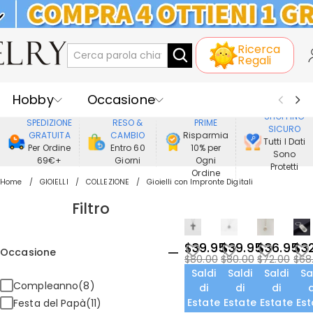
KLARNA: PAGAMENTO A RATE SENZA
Ricerca
INTERESSI
Regali
Hobby
Occasione
GODERE DI
SHOPPING
SPEDIZIONE
RESO &
PRIME
SICURO
Ricevente
Best Seller
Nuovi
GRATUITA
CAMBIO
Risparmia
Tutti I Dati
Per Ordine
Entro 60
10% per
Sono
69€+
Giorni
Ogni
Gioielli
Casa&Vita
Protetti
Ordine
Home
GIOIELLI
COLLEZIONE
Gioielli con Impronte Digitali
Abbigliamento
Filtro
$39.95
$39.95
$36.95
$3
Occasione
$80.00
$80.00
$72.00
$68
Saldi
Saldi
Saldi
Sa
Compleanno(8)
di
di
di
d
Estate
Estate
Estate
Est
Festa del Papà(11)