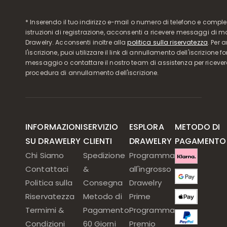
* Inserendo il tuo indirizzo e-mail o numero di telefono e compl
istruzioni di registrazione, acconsenti a ricevere messaggi di 
Drawelry. Acconsenti inoltre alla
politica sulla riservatezza
. Per 
l'iscrizione, puoi utilizzare il link di annullamento dell'iscrizione f
messaggio o contattare il nostro team di assistenza per ricever
procedura di annullamento dell'iscrizione.
INFORMAZIONI
SERVIZIO
ESPLORA
METODO DI
SU DRAWELRY
CLIENTI
DRAWELRY
PAGAMENTO
Chi Siamo
Spedizione
Programma
Contattaci
&
all'ingrosso
Politica sulla
Consegna
Drawelry
Riservatezza
Metodo di
Prime
Termimi &
Pagamento
Programma
Condizioni
60 Giorni
Premio