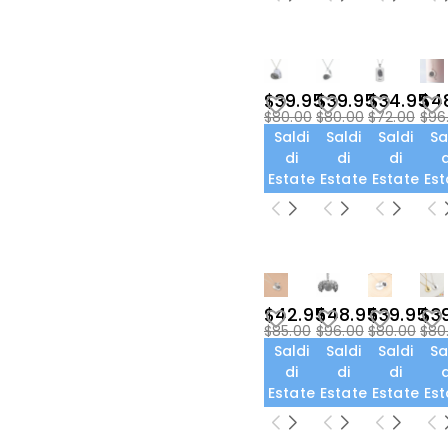
$55.00-$60.00(1)
$39.95
$39.95
$34.95
$4
$80.00
$80.00
$72.00
$96
Saldi
Saldi
Saldi
Sa
di
di
di
d
Estate
Estate
Estate
Est
$42.95
$48.95
$39.95
$3
$85.00
$96.00
$80.00
$80
Saldi
Saldi
Saldi
Sa
di
di
di
d
Estate
Estate
Estate
Est