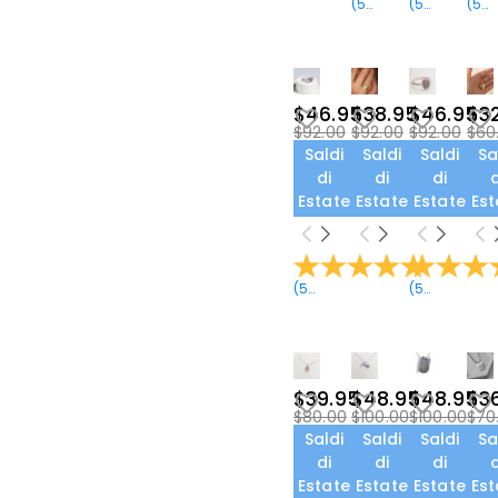
(
5
Recensioni
(
5
Recension
)
(
5
Re
$46.95
$38.95
$46.95
$3
$92.00
$92.00
$92.00
$60
Saldi
Saldi
Saldi
Sa
di
di
di
d
Estate
Estate
Estate
Est
(
5
Recensioni
)
(
5
Recension
$39.95
$48.95
$48.95
$3
$80.00
$100.00
$100.00
$70
Saldi
Saldi
Saldi
Sa
di
di
di
d
Estate
Estate
Estate
Est