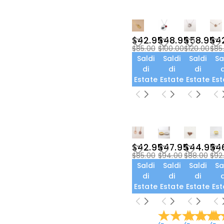
$42.95
$48.95
$58.95
$4
$85.00
$100.00
$120.00
$85
Saldi
Saldi
Saldi
Sa
di
di
di
d
Estate
Estate
Estate
Est
$42.95
$47.95
$44.95
$4
$85.00
$94.00
$88.00
$92
Saldi
Saldi
Saldi
Sa
di
di
di
d
Estate
Estate
Estate
Est