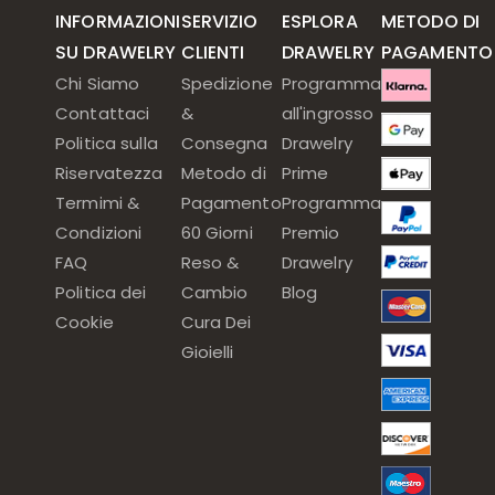
INFORMAZIONI
SERVIZIO
ESPLORA
METODO DI
SU DRAWELRY
CLIENTI
DRAWELRY
PAGAMENTO
Chi Siamo
Spedizione
Programma
Contattaci
&
all'ingrosso
Politica sulla
Consegna
Drawelry
Riservatezza
Metodo di
Prime
Termimi &
Pagamento
Programma
Condizioni
60 Giorni
Premio
FAQ
Reso &
Drawelry
Politica dei
Cambio
Blog
Cookie
Cura Dei
Gioielli