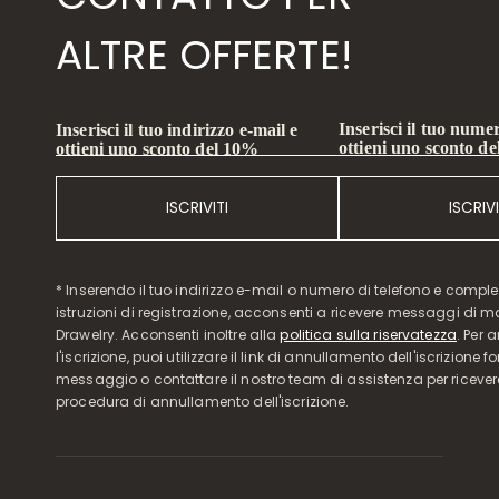
ALTRE OFFERTE!
Inserisci il tuo numer
Inserisci il tuo indirizzo e-mail e
ottieni uno sconto d
ottieni uno sconto del 10%
ISCRIVITI
ISCRIVI
* Inserendo il tuo indirizzo e-mail o numero di telefono e compl
istruzioni di registrazione, acconsenti a ricevere messaggi di 
Drawelry. Acconsenti inoltre alla
politica sulla riservatezza
. Per 
l'iscrizione, puoi utilizzare il link di annullamento dell'iscrizione f
messaggio o contattare il nostro team di assistenza per ricever
procedura di annullamento dell'iscrizione.