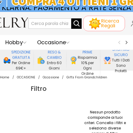
KLARNA: PAGAMENTO A RATE SENZA
INTERESSI
Ricerca
Regali
Hobby
Occasione
GODERE DI
SHOPPING
SPEDIZIONE
RESO &
PRIME
SICURO
Ricevente
Best Seller
Nuovi
GRATUITA
CAMBIO
Risparmia
Tutti I Dati
Per Ordine
Entro 60
10% per
Sono
69€+
Giorni
Ogni
Gioielli
Casa&Vita
Protetti
Ordine
Home
OCCASIONE
Occasione
Gifts From Grandchildren
Abbigliamento
Filtro
Nessun prodotto
corrisponde ai tuoi
criteri. Cancella i filtri e
seleziona diverse