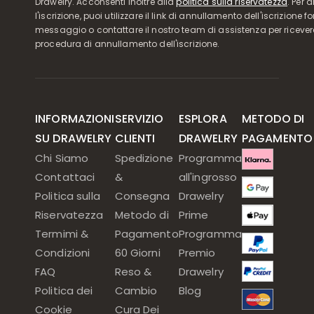
Drawelry. Acconsenti inoltre alla
politica sulla riservatezza
. Per 
l'iscrizione, puoi utilizzare il link di annullamento dell'iscrizione f
messaggio o contattare il nostro team di assistenza per ricever
procedura di annullamento dell'iscrizione.
INFORMAZIONI
SERVIZIO
ESPLORA
METODO DI
SU DRAWELRY
CLIENTI
DRAWELRY
PAGAMENTO
Chi Siamo
Spedizione
Programma
Contattaci
&
all'ingrosso
Politica sulla
Consegna
Drawelry
Riservatezza
Metodo di
Prime
Termimi &
Pagamento
Programma
Condizioni
60 Giorni
Premio
FAQ
Reso &
Drawelry
Politica dei
Cambio
Blog
Cookie
Cura Dei