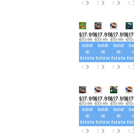
$17.95
$17.95
$17.95
$17
$32.85
$32.85
$32.85
$32
Saldi
Saldi
Saldi
Sa
di
di
di
d
Estate
Estate
Estate
Est
$17.95
$17.95
$17.95
$17
$32.85
$32.85
$32.85
$32
Saldi
Saldi
Saldi
Sa
di
di
di
d
Estate
Estate
Estate
Est