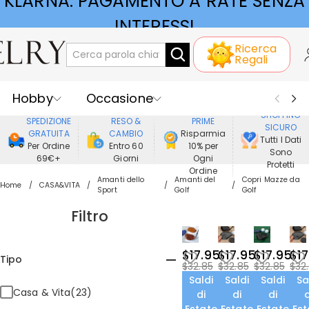
KLARNA: PAGAMENTO A RATE SENZA
INTERESSI
Ricerca
Regali
Hobby
Occasione
GODERE DI
SHOPPING
SPEDIZIONE
RESO &
PRIME
SICURO
Ricevente
Best Seller
Nuovi
GRATUITA
CAMBIO
Risparmia
Tutti I Dati
Per Ordine
Entro 60
10% per
Sono
69€+
Giorni
Ogni
Gioielli
Casa&Vita
Protetti
Ordine
Amanti dello
Amanti del
Copri Mazze da
Home
CASA&VITA
Sport
Golf
Golf
Abbigliamento
Filtro
$17.95
$17.95
$17.95
$17
Tipo
$32.85
$32.85
$32.85
$32
Saldi
Saldi
Saldi
Sa
Casa & Vita(23)
di
di
di
d