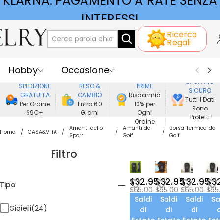
KLARNA: PAGAMENTO A RATE SENZA
INTERESSI
Ricerca
Regali
Hobby
Occasione
GODERE DI
SHOPPING
SPEDIZIONE
RESO &
PRIME
SICURO
Ricevente
Best Seller
Nuovi
GRATUITA
CAMBIO
Risparmia
Tutti I Dati
Per Ordine
Entro 60
10% per
Sono
69€+
Giorni
Ogni
Gioielli
Casa&Vita
Protetti
Ordine
Amanti dello
Amanti del
Borsa Termica da
Home
CASA&VITA
Sport
Golf
Golf
Abbigliamento
Filtro
$32.95
$32.95
$32.95
$3
Tipo
$65.00
$65.00
$65.00
$65
Saldi
Saldi
Saldi
Sa
Gioielli(24)
di
di
di
d