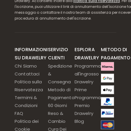
Drawelry. Acconsenti inoltre alla
politica sulla riservatezza
. Per 
l'iscrizione, puoi utilizzare il link di annullamento dell'iscrizione f
messaggio o contattare il nostro team di assistenza per ricever
procedura di annullamento dell'iscrizione.
INFORMAZIONI
SERVIZIO
ESPLORA
METODO DI
SU DRAWELRY
CLIENTI
DRAWELRY
PAGAMENTO
Chi Siamo
Spedizione
Programma
Contattaci
&
all'ingrosso
Politica sulla
Consegna
Drawelry
Riservatezza
Metodo di
Prime
Termimi &
Pagamento
Programma
Condizioni
60 Giorni
Premio
FAQ
Reso &
Drawelry
Politica dei
Cambio
Blog
Cookie
Cura Dei