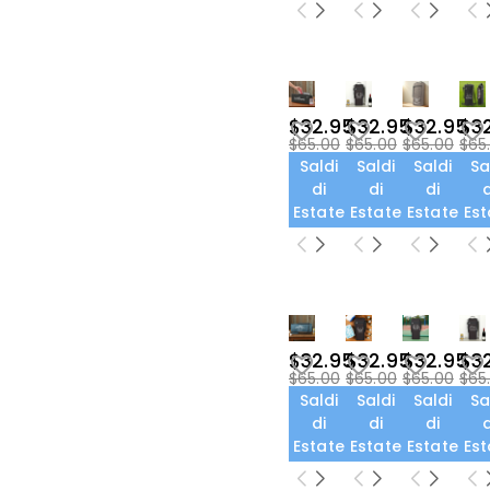
$32.95
$32.95
$32.95
$3
$65.00
$65.00
$65.00
$65
Saldi
Saldi
Saldi
Sa
di
di
di
d
Estate
Estate
Estate
Est
$32.95
$32.95
$32.95
$3
$65.00
$65.00
$65.00
$65
Saldi
Saldi
Saldi
Sa
di
di
di
d
Estate
Estate
Estate
Est