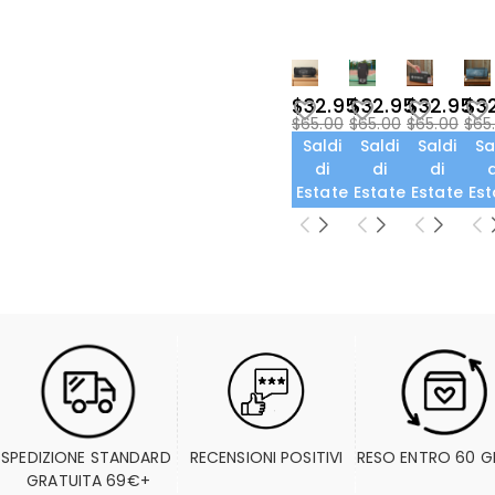
$32.95
$32.95
$32.95
$3
$65.00
$65.00
$65.00
$65
Saldi
Saldi
Saldi
Sa
di
di
di
d
Estate
Estate
Estate
Est
SPEDIZIONE STANDARD 
RECENSIONI POSITIVI
RESO ENTRO 60 G
GRATUITA 69€+