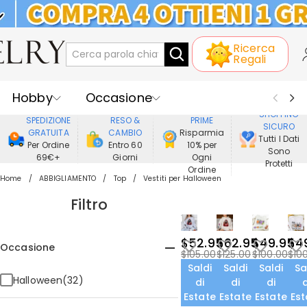
KLARNA: PAGAMENTO A RATE SENZA
Ricerca
INTERESSI
Regali
Hobby
Occasione
GODERE DI
SHOPPING
SPEDIZIONE
RESO &
PRIME
SICURO
Ricevente
Best Seller
Nuovi
GRATUITA
CAMBIO
Risparmia
Tutti I Dati
Per Ordine
Entro 60
10% per
Sono
69€+
Giorni
Ogni
Gioielli
Casa&Vita
Protetti
Ordine
Home
ABBIGLIAMENTO
Top
Vestiti per Halloween
Abbigliamento
Filtro
$52.95
$62.95
$49.95
$4
Occasione
$105.00
$125.00
$100.00
$10
Saldi
Saldi
Saldi
Sa
Halloween(32)
di
di
di
d
Estate
Estate
Estate
Est