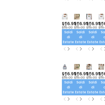
$56.95
$56.95
$56.95
$5
$115.00
$115.00
$115.00
$115
Saldi
Saldi
Saldi
Sa
di
di
di
d
Estate
Estate
Estate
Est
$56.95
$56.95
$56.95
$5
$115.00
$115.00
$115.00
$115
Saldi
Saldi
Saldi
Sa
di
di
di
d
Estate
Estate
Estate
Est