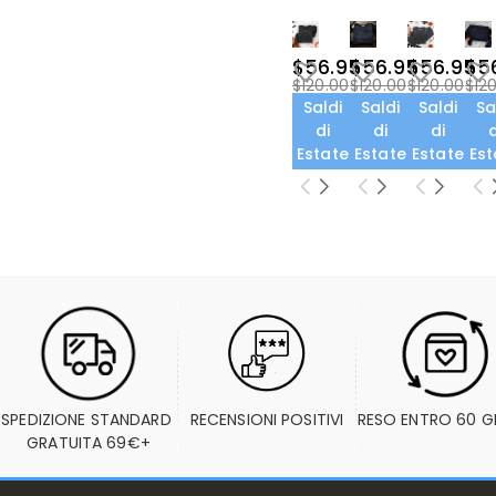
$56.95
$56.95
$56.95
$5
$120.00
$120.00
$120.00
$12
Saldi
Saldi
Saldi
Sa
di
di
di
d
Estate
Estate
Estate
Est
SPEDIZIONE STANDARD 
RECENSIONI POSITIVI
RESO ENTRO 60 G
GRATUITA 69€+