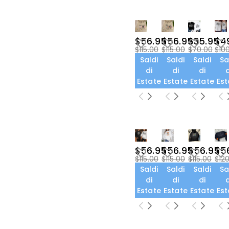
$56.95
$56.95
$35.95
$4
$115.00
$115.00
$70.00
$10
Saldi
Saldi
Saldi
Sa
di
di
di
d
Estate
Estate
Estate
Est
$56.95
$56.95
$56.95
$5
$115.00
$115.00
$115.00
$12
Saldi
Saldi
Saldi
Sa
di
di
di
d
Estate
Estate
Estate
Est