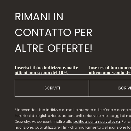
RIMANI IN
CONTATTO PER
ALTRE OFFERTE!
Inserisci il tuo numer
Inserisci il tuo indirizzo e-mail e
ottieni uno sconto d
ottieni uno sconto del 10%
ISCRIVITI
ISCRIVI
* Inserendo il tuo indirizzo e-mail o numero di telefono e compl
istruzioni di registrazione, acconsenti a ricevere messaggi di 
Drawelry. Acconsenti inoltre alla
politica sulla riservatezza
. Per 
l'iscrizione, puoi utilizzare il link di annullamento dell'iscrizione f