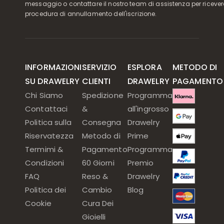
messaggio o contattare il nostro team di assistenza per ricever
procedura di annullamento dell'iscrizione.
INFORMAZIONI
SERVIZIO
ESPLORA
METODO DI
SU DRAWELRY
CLIENTI
DRAWELRY
PAGAMENTO
Chi Siamo
Spedizione
Programma
Contattaci
&
all'ingrosso
Politica sulla
Consegna
Drawelry
Riservatezza
Metodo di
Prime
Termimi &
Pagamento
Programma
Condizioni
60 Giorni
Premio
FAQ
Reso &
Drawelry
Politica dei
Cambio
Blog
Cookie
Cura Dei
Gioielli