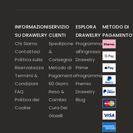
INFORMAZIONI
SERVIZIO
ESPLORA
METODO DI
SU DRAWELRY
CLIENTI
DRAWELRY
PAGAMENTO
Chi Siamo
Spedizione
Programma
Contattaci
&
all'ingrosso
Politica sulla
Consegna
Drawelry
Riservatezza
Metodo di
Prime
Termimi &
Pagamento
Programma
Condizioni
60 Giorni
Premio
FAQ
Reso &
Drawelry
Politica dei
Cambio
Blog
Cookie
Cura Dei
Gioielli