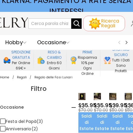
KLARNA: PAGAMENTO A RATE SENZA
INTERESSI
Ricerca
Regali
Hobby
Occasione
GODERE DI
SHOPPING
SPEDIZIONE
RESO &
PRIME
SICURO
Ricevente
Best Seller
Nuovi
GRATUITA
CAMBIO
Risparmia
Tutti I Dati
Per Ordine
Entro 60
10% per
Sono
69€+
Giorni
Ogni
Gioielli
Casa&Vita
Protetti
Ordine
Home
Regali
Regalo delle Fasi Lunari
Abbigliamento
Filtro
$35.95
$35.95
$39.95
$3
Occasione
$70.00
$70.00
$80.00
$80
Saldi
Saldi
Saldi
Sa
Festa del Papà(3)
di
di
di
d
Estate
Estate
Estate
Est
Anniversario(2)