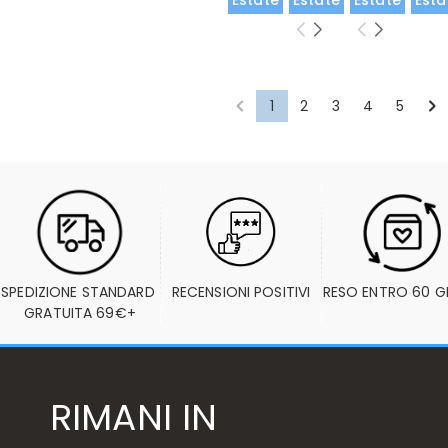
Estate
Estate
Estate
Esta
1
2
3
4
5
SPEDIZIONE STANDARD 
RECENSIONI POSITIVI
RESO ENTRO 60 G
GRATUITA 69€+
RIMANI IN