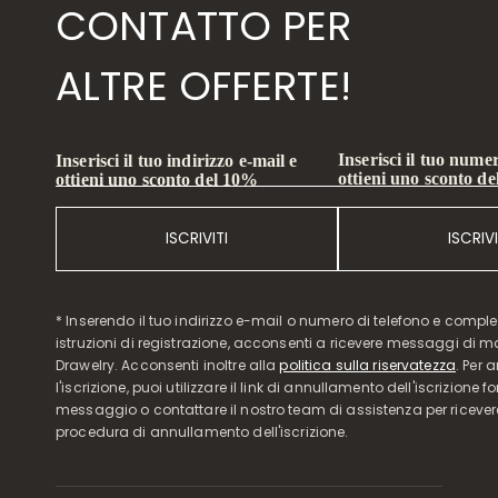
CONTATTO PER
ALTRE OFFERTE!
Inserisci il tuo numer
Inserisci il tuo indirizzo e-mail e
ottieni uno sconto d
ottieni uno sconto del 10%
ISCRIVITI
ISCRIVI
* Inserendo il tuo indirizzo e-mail o numero di telefono e compl
istruzioni di registrazione, acconsenti a ricevere messaggi di 
Drawelry. Acconsenti inoltre alla
politica sulla riservatezza
. Per 
l'iscrizione, puoi utilizzare il link di annullamento dell'iscrizione f
messaggio o contattare il nostro team di assistenza per ricever
procedura di annullamento dell'iscrizione.