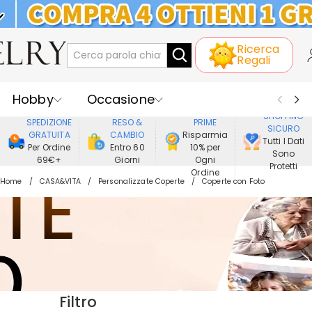
KLARNA: PAGAMENTO A RATE SENZA
INTERESSI
Ricerca
Regali
Hobby
Occasione
GODERE DI
SHOPPING
SPEDIZIONE
RESO &
PRIME
SICURO
Ricevente
Best Seller
Nuovi
GRATUITA
CAMBIO
Risparmia
Tutti I Dati
Per Ordine
Entro 60
10% per
Sono
69€+
Giorni
Ogni
Gioielli
Casa&Vita
Protetti
Ordine
Home
CASA&VITA
Personalizzate Coperte
Coperte con Foto
Abbigliamento
Filtro