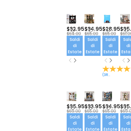
$32.95
$34.95
$28.95
$35
$64.00
$65.00
$65.00
$61.0
Saldi
Saldi
Saldi
Sal
di
di
di
di
Estate
Estate
Estate
Esta
(
3
Recensioni
)
$35.95
$33.95
$34.95
$35
$69.00
$65.00
$65.00
$69.
Saldi
Saldi
Saldi
Sal
di
di
di
di
Estate
Estate
Estate
Esta