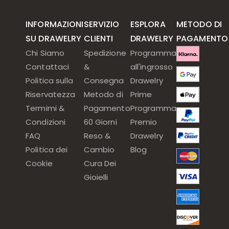
INFORMAZIONI
SERVIZIO
ESPLORA
METODO DI
SU DRAWELRY
CLIENTI
DRAWELRY
PAGAMENTO
Chi Siamo
Spedizione
Programma
Contattaci
&
all'ingrosso
Politica sulla
Consegna
Drawelry
Riservatezza
Metodo di
Prime
Termimi &
Pagamento
Programma
Condizioni
60 Giorni
Premio
FAQ
Reso &
Drawelry
Politica dei
Cambio
Blog
Cookie
Cura Dei
Gioielli