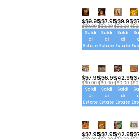
Cornici per foto(8)
Cuscini Decorativi(1)
$39.95
$37.95
$39.95
$3
$80.00
$80.00
$80.00
$80
Saldi
Saldi
Saldi
Sa
di
di
di
d
Estate
Estate
Estate
Est
$37.95
$36.95
$42.95
$3
$80.00
$60.00
$80.00
$80
Saldi
Saldi
Saldi
Sa
di
di
di
d
Estate
Estate
Estate
Est
$37.95
$37.95
$42.95
$3