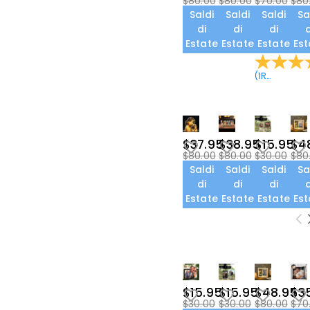
$80.00
$80.00
$70.00
$80
Saldi
Saldi
Saldi
Sa
di
di
di
d
Estate
Estate
Estate
Est
(
1
Recensioni
$37.95
$38.95
$15.95
$4
$80.00
$80.00
$30.00
$80
Saldi
Saldi
Saldi
Sa
di
di
di
d
Estate
Estate
Estate
Est
$15.95
$15.95
$48.95
$3
$30.00
$30.00
$80.00
$70.