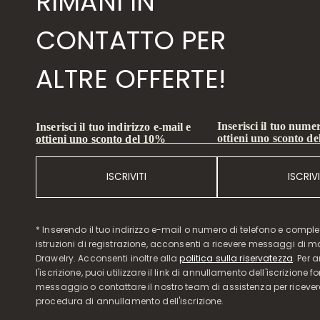
RIMANI IN
CONTATTO PER
ALTRE OFFERTE!
Inserisci il tuo numer
Inserisci il tuo indirizzo e-mail e
ottieni uno sconto d
ottieni uno sconto del 10%
ISCRIVITI
ISCRIVI
* Inserendo il tuo indirizzo e-mail o numero di telefono e compl
istruzioni di registrazione, acconsenti a ricevere messaggi di 
Drawelry. Acconsenti inoltre alla
politica sulla riservatezza
. Per 
l'iscrizione, puoi utilizzare il link di annullamento dell'iscrizione f
messaggio o contattare il nostro team di assistenza per ricever
procedura di annullamento dell'iscrizione.