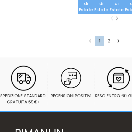
di
di
di
d
Estate
Estate
Estate
Est
1
2
SPEDIZIONE STANDARD 
RECENSIONI POSITIVI
RESO ENTRO 60 G
GRATUITA 69€+