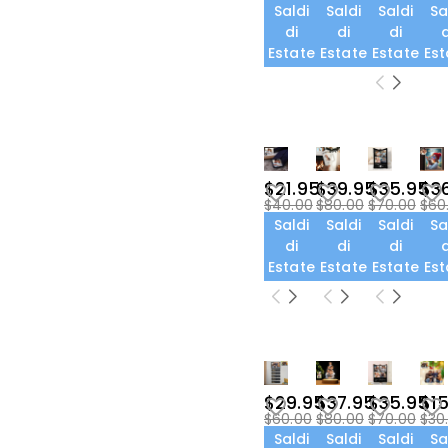
Saldi
Saldi
Saldi
Sa
di
di
di
d
Estate
Estate
Estate
Est
$21.95
$39.95
$35.95
$3
$40.00
$80.00
$70.00
$60
Saldi
Saldi
Saldi
Sa
di
di
di
d
Estate
Estate
Estate
Est
$29.95
$37.95
$35.95
$1
$60.00
$80.00
$70.00
$30
Saldi
Saldi
Saldi
Sa