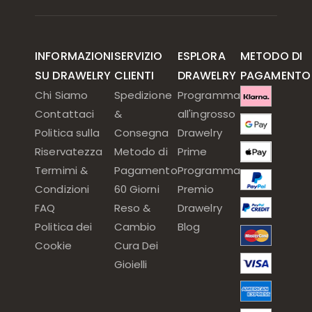
INFORMAZIONI
SERVIZIO
ESPLORA
METODO DI
SU DRAWELRY
CLIENTI
DRAWELRY
PAGAMENTO
Chi Siamo
Spedizione
Programma
Contattaci
&
all'ingrosso
Politica sulla
Consegna
Drawelry
Riservatezza
Metodo di
Prime
Termimi &
Pagamento
Programma
Condizioni
60 Giorni
Premio
FAQ
Reso &
Drawelry
Politica dei
Cambio
Blog
Cookie
Cura Dei
Gioielli