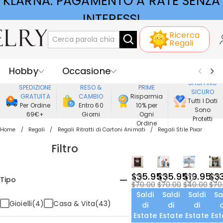
KLARNA: PAGAMENTO A RATE SENZA
INTERESSI
Ricerca
Regali
Hobby
Occasione
GODERE DI
SHOPPING
SPEDIZIONE
RESO &
PRIME
SICURO
Ricevente
Best Seller
Nuovi
GRATUITA
CAMBIO
Risparmia
Tutti I Dati
Per Ordine
Entro 60
10% per
Sono
69€+
Giorni
Ogni
Gioielli
Casa&Vita
Protetti
Ordine
Home
Regali
Regali Ritratti di Cartoni Animati
Regali Stile Pixar
Abbigliamento
Filtro
$35.95
$35.95
$19.95
$3
Tipo
$70.00
$70.00
$40.00
$70
Saldi
Saldi
Saldi
Sa
Gioielli(4)
Casa & Vita(43)
di
di
di
d
Estate
Estate
Estate
Est