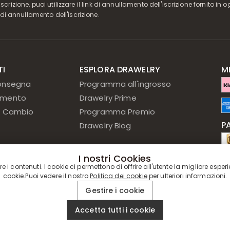
l'iscrizione, puoi utilizzare il link di annullamento dell'iscrizione fornito 
di annullamento dell'iscrizione.
TI
ESPLORA DRAWELRY
M
onsegna
Programma all'ingrosso
amento
Drawelry Prime
 & Cambio
Programma Premio
P
Drawelry Blog
I nostri Cookies
G
re i contenuti. I cookie ci permettono di offrire all'utente la migliore esper
cookie.Puoi vedere il nostro
Politica dei cookie
per ulteriori informazioni.
Gestire i cookie
Accetta tutti i cookie
© 2019 - 2026
Drawelry
. Tutti i Diritti Riservati.