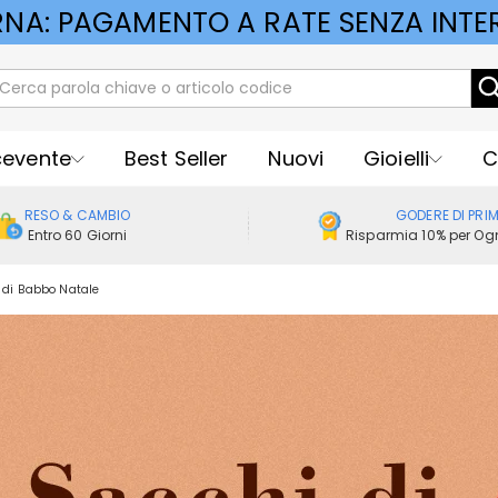
RNA: PAGAMENTO A RATE SENZA INTER
cevente
Best Seller
Nuovi
Gioielli
C
RESO & CAMBIO
GODERE DI PRI
Entro 60 Giorni
Risparmia 10% per Ogn
 di Babbo Natale