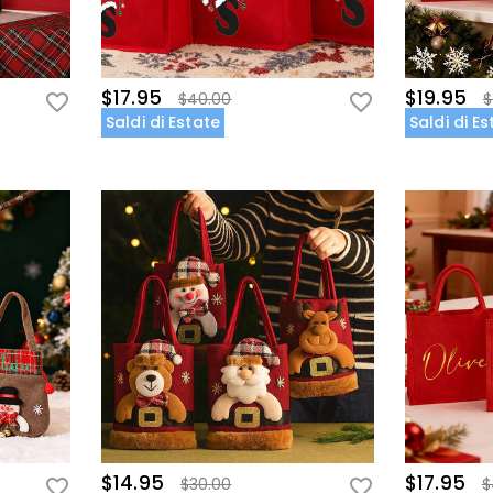
$17.95
$19.95
$40.00
$
Saldi di Estate
Saldi di E
$14.95
$17.95
$30.00
$