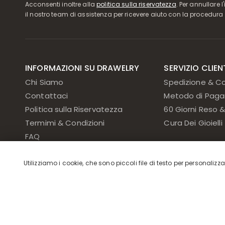
Acconsenti inoltre alla
politica sulla riservatezza
. Per annullare 
il nostro team di assistenza per ricevere aiuto con la procedura 
INFORMAZIONI SU DRAWELRY
SERVIZIO CLIEN
Chi Siamo
Spedizione & C
Contattaci
Metodo di Pag
Politica sulla Riservatezza
60 Giorni Reso
Termimi & Condizioni
Cura Dei Gioielli
FAQ
Politica dei Cookie
Utilizziamo i cookie, che sono piccoli file di testo per personalizza