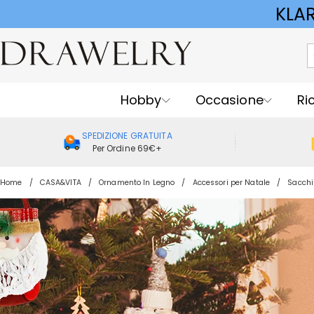
KLA
Hobby
Occasione
Ri
SPEDIZIONE GRATUITA
Per Ordine 69€+
Home
CASA&VITA
Ornamento In Legno
Accessori per Natale
Sacchi