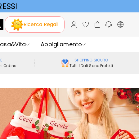
ESSI
Ricerca Regali
asa&Vita
Abbigliamento
ME
SHOPPING SICURO
i Ordine
Tutti I Dati Sono Protetti