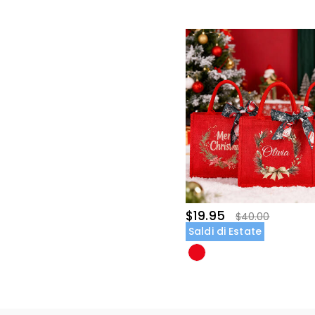
$19.95
$40.00
Saldi di Estate