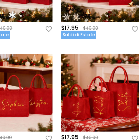
$17.95
40.00
$40.00
state
Saldi di Estate
$17.95
40.00
$40.00