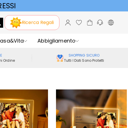
ESSI
Ricerca Regali
asa&Vita
Abbigliamento
ME
SHOPPING SICURO
i Ordine
Tutti I Dati Sono Protetti