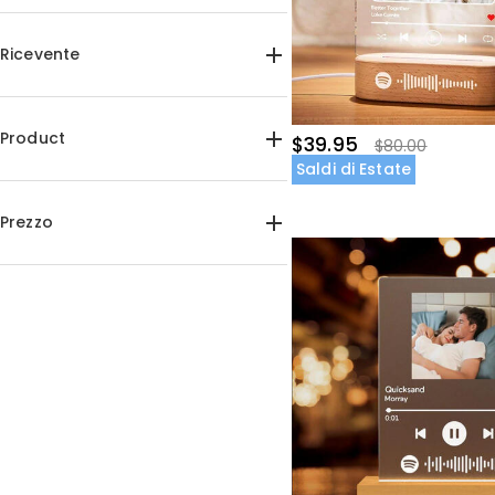
Ricevente
Per Lei(3)
Per Lui(3)
Per Coppie(2)
Product
$39.95
$80.00
Saldi di Estate
Lampade fotografiche(6)
Lampade con targa in acrilico(6)
Prezzo
$35.00-$40.00(4)
$40.00-$45.00(2)