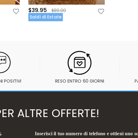
$39.95
$80.00
Saldi di Estate
I POSITIVI
RESO ENTRO 60 GIORNI
P
ER ALTRE OFFERTE!
Inserisci il tuo numero di telefono e ottieni uno 
%