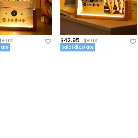
$42.95
$80.00
$80.00
state
Saldi di Estate