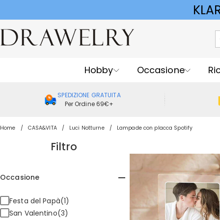
KLA
Hobby
Occasione
Ri
SPEDIZIONE GRATUITA
Per Ordine 69€+
Home
CASA&VITA
Luci Notturne
Lampade con placca Spotify
Filtro
Occasione
Festa del Papà(1)
San Valentino(3)