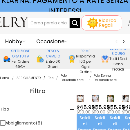
KLARNA: PAGAMENTO A RATE SENZA
INTERESSI
Ricerca
Regali
Hobby
Occasione
GODERE DI
SHOPPING
SPEDIZIONE
RESO &
PRIME
SICURO
Ricevente
Best Seller
Nuovi
GRATUITA
CAMBIO
Risparmia
Tutti I Dati
Per Ordine
Entro 60
10% per
Sono
69€+
Giorni
Ogni
Gioielli
Casa&Vita
Protetti
Ordine
Polo
Polo Donna
Home
ABBIGLIAMENTO
Top
Personalizzate
Personalizzate
Abbigliamento
Filtro
$45.95
$55.95
$55.95
$4
Tipo
$90.00
$110.00
$110.00
$10
Saldi
Saldi
Saldi
Sa
Abbigliamento(8)
di
di
di
d