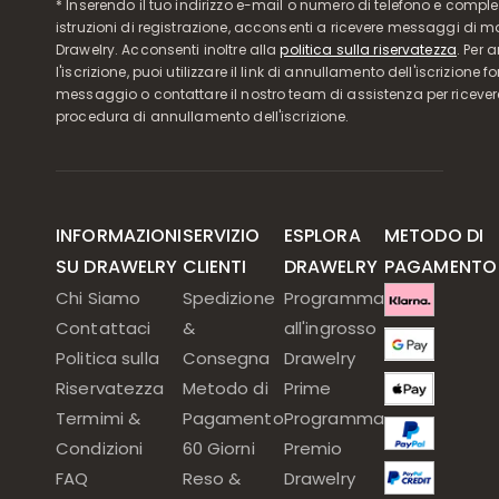
* Inserendo il tuo indirizzo e-mail o numero di telefono e compl
istruzioni di registrazione, acconsenti a ricevere messaggi di 
Drawelry. Acconsenti inoltre alla
politica sulla riservatezza
. Per 
l'iscrizione, puoi utilizzare il link di annullamento dell'iscrizione f
messaggio o contattare il nostro team di assistenza per ricever
procedura di annullamento dell'iscrizione.
INFORMAZIONI
SERVIZIO
ESPLORA
METODO DI
SU DRAWELRY
CLIENTI
DRAWELRY
PAGAMENTO
Chi Siamo
Spedizione
Programma
Contattaci
&
all'ingrosso
Politica sulla
Consegna
Drawelry
Riservatezza
Metodo di
Prime
Termimi &
Pagamento
Programma
Condizioni
60 Giorni
Premio
FAQ
Reso &
Drawelry