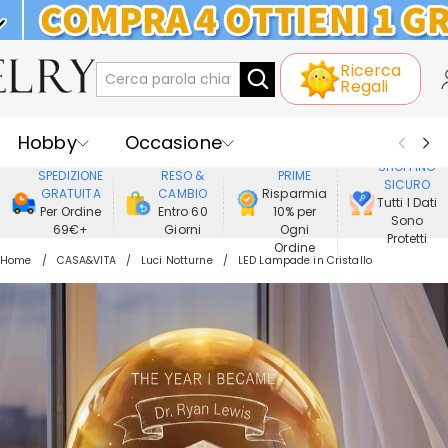
KLARNA: PAGAMENTO A RATE SENZA
Ricerca
INTERESSI
Regali
Hobby
Occasione
GODERE DI
SHOPPING
SPEDIZIONE
RESO &
PRIME
SICURO
Ricevente
Best Seller
Nuovi
GRATUITA
CAMBIO
Risparmia
Tutti I Dati
Per Ordine
Entro 60
10% per
Sono
69€+
Giorni
Ogni
Gioielli
Casa&Vita
Protetti
Ordine
Home
CASA&VITA
Luci Notturne
LED Lampade in Cristallo
Abbigliamento