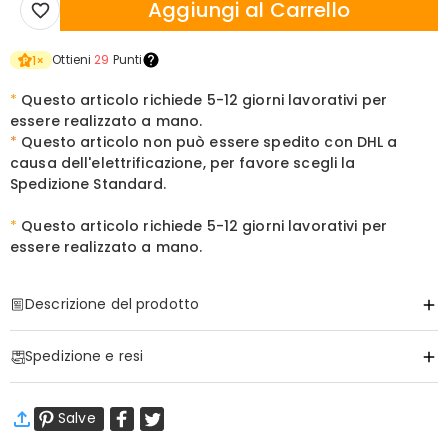
Aggiungi al Carrello
Ottieni
29
Punti
1
×
*
Questo articolo richiede 5-12 giorni lavorativi per
essere realizzato a mano.
*
Questo articolo non può essere spedito con DHL a
causa dell'elettrificazione, per favore scegli la
Spedizione Standard.
*
Questo articolo richiede
5-12 giorni lavorativi per
essere realizzato a mano.
Descrizione del prodotto
Articolo#
:
DRHL2213
Spedizione e resi
Un Tributo Duraturo Quanto il Titolo Conquistato
Anni di ricerca instancabile e ambizione incrollabile meritano una
·
Spedizione Gratuita
luce che non si spegne mai. Celebra il nuovo Dottore nella tua vita
Salve
Spedizione Standard
:
9-18
Giorni Lavorativi
con un capolavoro su misura che cattura lo splendore del suo più
$13.99 (Ordini < $69.00)
Gratuito (Ordini > $69.00)