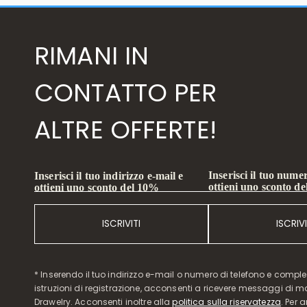
RIMANI IN
CONTATTO PER
ALTRE OFFERTE!
Inserisci il tuo numer
Inserisci il tuo indirizzo e-mail e
ottieni uno sconto d
ottieni uno sconto del 10%
ISCRIVITI
ISCRIVI
* Inserendo il tuo indirizzo e-mail o numero di telefono e compl
istruzioni di registrazione, acconsenti a ricevere messaggi di 
Drawelry. Acconsenti inoltre alla
politica sulla riservatezza
. Per 