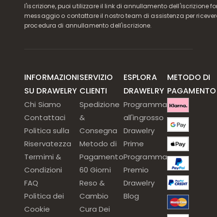
l'iscrizione, puoi utilizzare il link di annullamento dell'iscrizione f
messaggio o contattare il nostro team di assistenza per ricever
procedura di annullamento dell'iscrizione.
INFORMAZIONI
SERVIZIO
ESPLORA
METODO DI
SU DRAWELRY
CLIENTI
DRAWELRY
PAGAMENTO
Chi Siamo
Spedizione
Programma
Contattaci
&
all'ingrosso
Politica sulla
Consegna
Drawelry
Riservatezza
Metodo di
Prime
Termimi &
Pagamento
Programma
Condizioni
60 Giorni
Premio
FAQ
Reso &
Drawelry
Politica dei
Cambio
Blog
Cookie
Cura Dei