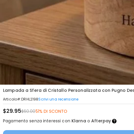
Lampada a Sfera di Cristallo Personalizzata con Pugno Des
Scrivi una recensione
Articolo#
:
DRHL2198
$29.95
$60.00
51% DI SCONTO
Pagamento senza interessi con
Klarna
o
Afterpay