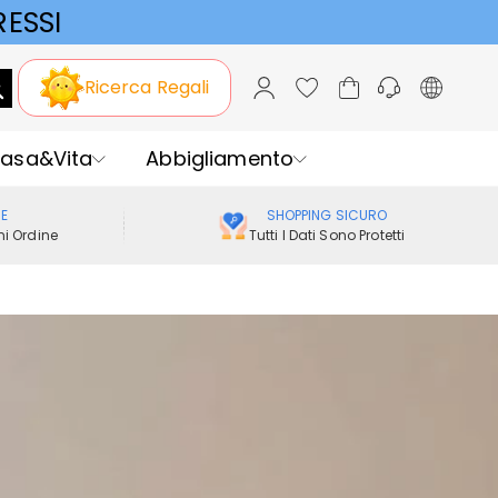
ESSI
Ricerca Regali
asa&Vita
Abbigliamento
ME
SHOPPING SICURO
i Ordine
Tutti I Dati Sono Protetti