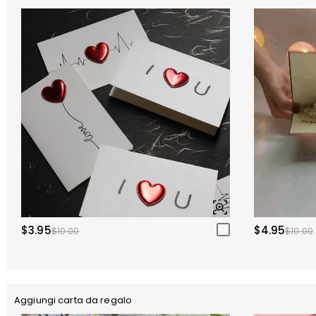
$3.95
$4.95
$10.00
$10.00
Aggiungi carta da regalo