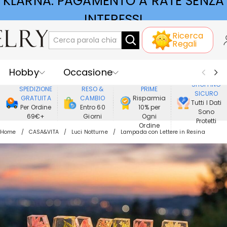
KLARNA: PAGAMENTO A RATE SENZA
Ricerca
INTERESSI
Regali
Hobby
Occasione
GODERE DI
SHOPPING
SPEDIZIONE
RESO &
PRIME
SICURO
Ricevente
Best Seller
Nuovi
GRATUITA
CAMBIO
Risparmia
Tutti I Dati
Per Ordine
Entro 60
10% per
Sono
69€+
Giorni
Ogni
Gioielli
Casa&Vita
Protetti
Ordine
Home
CASA&VITA
Luci Notturne
Lampada con Lettere in Resina
Abbigliamento