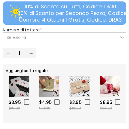
10% di Sconto su Tutti, Codice: DRA1
30% di Sconto per Secondo Pezzo, Codice:
Compra 4 Ottieni 1 Gratis, Codice: DRA3
Numero di Lettere
*
Seleziona
Aggiungi carta regalo
$3.95
$4.95
$3.95
$8.95
$10.00
$10.00
$10.00
$24.00