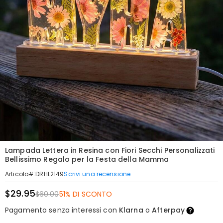
Lampada Lettera in Resina con Fiori Secchi Personalizzati
Bellissimo Regalo per la Festa della Mamma
Scrivi una recensione
Articolo#
:
DRHL2149
$29.95
$60.00
51% DI SCONTO
Pagamento senza interessi con
Klarna
o
Afterpay