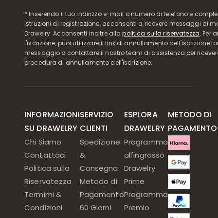
* Inserendo il tuo indirizzo e-mail o numero di telefono e compl
istruzioni di registrazione, acconsenti a ricevere messaggi di 
Drawelry. Acconsenti inoltre alla
politica sulla riservatezza
. Per 
l'iscrizione, puoi utilizzare il link di annullamento dell'iscrizione f
messaggio o contattare il nostro team di assistenza per ricever
procedura di annullamento dell'iscrizione.
INFORMAZIONI
SERVIZIO
ESPLORA
METODO DI
SU DRAWELRY
CLIENTI
DRAWELRY
PAGAMENTO
Chi Siamo
Spedizione
Programma
Contattaci
&
all'ingrosso
Politica sulla
Consegna
Drawelry
Riservatezza
Metodo di
Prime
Termimi &
Pagamento
Programma
Condizioni
60 Giorni
Premio