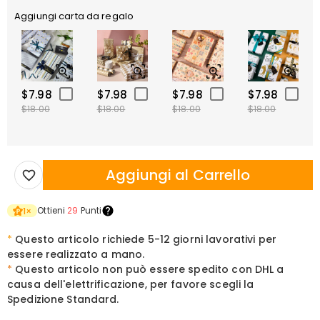
Aggiungi carta da regalo
$7.98
$7.98
$7.98
$7.98
$18.00
$18.00
$18.00
$18.00
Aggiungi al Carrello
Ottieni
29
Punti
1
×
*
Questo articolo richiede 5-12 giorni lavorativi per
essere realizzato a mano.
*
Questo articolo non può essere spedito con DHL a
causa dell'elettrificazione, per favore scegli la
Spedizione Standard.