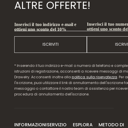
ALTRE OFFERTE!
Inserisci il tuo numer
Inserisci il tuo indirizzo e-mail e
ottieni uno sconto d
ottieni uno sconto del 10%
ISCRIVITI
ISCRIVI
* Inserendo il tuo indirizzo e-mail o numero di telefono e compl
istruzioni di registrazione, acconsenti a ricevere messaggi di 
Drawelry. Acconsenti inoltre alla
politica sulla riservatezza
. Per 
l'iscrizione, puoi utilizzare il link di annullamento dell'iscrizione f
messaggio o contattare il nostro team di assistenza per ricever
procedura di annullamento dell'iscrizione.
INFORMAZIONI
SERVIZIO
ESPLORA
METODO DI