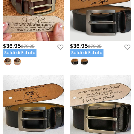
utilizzo.
Fibbia Spazzolata Anticata: Ferramenta resistente di ispirazione
vintage che conferisce un tocco sofisticato ma robusto al suo
abbigliamento professionale e casual.
Sentimento Interno Segreto: Mantiene il suo momento più vulnerabile
e orgoglioso professionale e privato, riservato solo a lui da vedere
$36.95
$36.95
$70.25
$70.25
mentre si prepara per la sua giornata.
Saldi di Estate
Saldi di Estate
Regalagli la forza della sua ora più bella da portare con sé ogni
giorno—inizia a personalizzare la sua cintura con l'ora di nascita
ora.