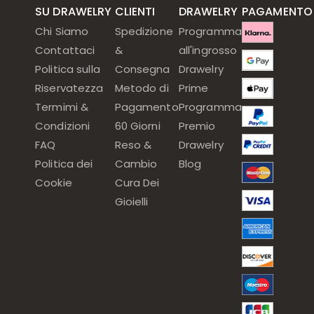
SU DRAWELRY
CLIENTI
DRAWELRY
PAGAMENTO
Chi Siamo
Spedizione
Programma
Contattaci
&
all'ingrosso
Politica sulla
Consegna
Drawelry
Riservatezza
Metodo di
Prime
Termimi &
Pagamento
Programma
Condizioni
60 Giorni
Premio
FAQ
Reso &
Drawelry
Politica dei
Cambio
Blog
Cookie
Cura Dei
Gioielli