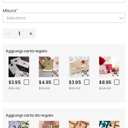
Misura
*
Seleziona
Aggiungi carta regalo
$3.95
$4.95
$3.95
$8.95
$10.00
$10.00
$10.00
$24.00
Aggiungi carta da regalo