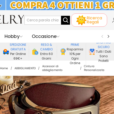
KLARNA: PAGAMENTO A RATE SENZA
Ricerca
INTERESSI
Regali
Hobby
Occasione
GODERE DI
SHOPPING
SPEDIZIONE
RESO &
PRIME
SICURO
Ricevente
Best Seller
Nuovi
GRATUITA
CAMBIO
Risparmia
Tutti I Dati
Per Ordine
Entro 60
10% per
Sono
69€+
Giorni
Ogni
Gioielli
Casa&Vita
Protetti
Ordine
Accessori di
Cintura
Home
ABBIGLIAMENTO
abbigliamento
Personalizzata
Abbigliamento