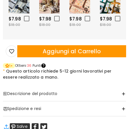
$7.98
$7.98
$7.98
$7.98
$18.00
$18.00
$18.00
$18.00
Aggiungi al Carrello
Ottieni
36
Punti
1
×
*
Questo articolo richiede
5-12 giorni lavorativi per
essere realizzato a mano.
Descrizione del prodotto
Articolo#
:
DRAA0203
Spedizione e resi
Indossa il Momento in Cui il Tuo Mondo È Cambiato Per Sempre
Ogni padre ricorda l'esatto minuto in cui il suo cuore ha lasciato il
·
Spedizione Gratuita
petto e ha iniziato a camminare fuori dal suo corpo. Regalagli un
Salve
Spedizione Standard
:
9-18
Giorni Lavorativi