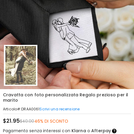
Cravatta con foto personalizzata Regalo prezioso per il
marito
Scrivi una recensione
Articolo#
:
DRAA0061
$21.95
$40.00
46% DI SCONTO
Pagamento senza interessi con
Klarna
o
Afterpay