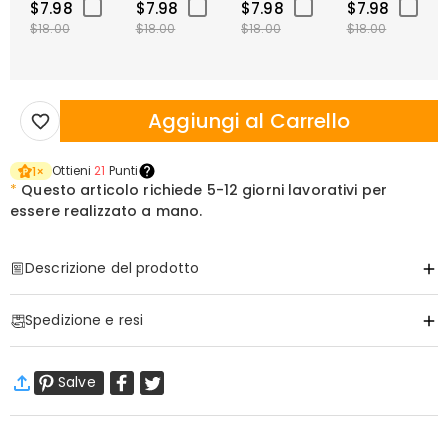
$7.98
$7.98
$7.98
$7.98
$18.00
$18.00
$18.00
$18.00
Aggiungi al Carrello
Ottieni
21
Punti
1
×
*
Questo articolo richiede
5-12 giorni lavorativi per
essere realizzato a mano.
Descrizione del prodotto
Articolo#
:
DRAA0061
Spedizione e resi
Informazioni di Base
Tessuto
:
Poliestere
·
Spedizione Gratuita
Salve
Spedizione Standard
:
9-18
Giorni Lavorativi
$13.99 (Ordini < $69.00)
Gratuito (Ordini > $69.00)
Spedizione Espressa
:
5-8
Giorni Lavorativi