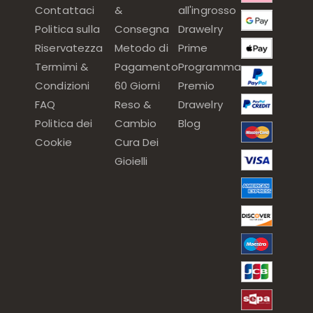
Contattaci
&
all'ingrosso
Politica sulla
Consegna
Drawelry
Riservatezza
Metodo di
Prime
Termimi &
Pagamento
Programma
Condizioni
60 Giorni
Premio
FAQ
Reso &
Drawelry
Politica dei
Cambio
Blog
Cookie
Cura Dei
Gioielli