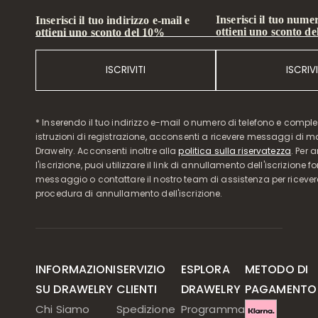
Inserisci il tuo numer
Inserisci il tuo indirizzo e-mail e
ottieni uno sconto d
ottieni uno sconto del 10%
ISCRIVITI
ISCRIVI
* Inserendo il tuo indirizzo e-mail o numero di telefono e compl
istruzioni di registrazione, acconsenti a ricevere messaggi di 
Drawelry. Acconsenti inoltre alla
politica sulla riservatezza
. Per 
l'iscrizione, puoi utilizzare il link di annullamento dell'iscrizione f
messaggio o contattare il nostro team di assistenza per ricever
procedura di annullamento dell'iscrizione.
INFORMAZIONI
SERVIZIO
ESPLORA
METODO DI
SU DRAWELRY
CLIENTI
DRAWELRY
PAGAMENTO
Chi Siamo
Spedizione
Programma