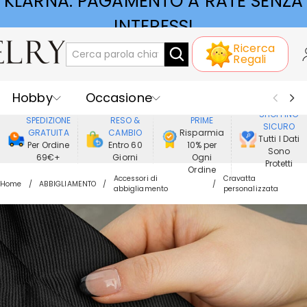
KLARNA: PAGAMENTO A RATE SENZA
Ricerca
INTERESSI
Regali
Hobby
Occasione
GODERE DI
SHOPPING
SPEDIZIONE
RESO &
PRIME
SICURO
Ricevente
Best Seller
Nuovi
GRATUITA
CAMBIO
Risparmia
Tutti I Dati
Per Ordine
Entro 60
10% per
Sono
69€+
Giorni
Ogni
Gioielli
Casa&Vita
Protetti
Ordine
Accessori di
Cravatta
Home
ABBIGLIAMENTO
abbigliamento
personalizzata
Abbigliamento