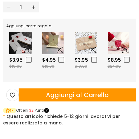
Aggiungi carta regalo
$3.95
$4.95
$3.95
$8.95
$10.00
$10.00
$10.00
$24.00
Aggiungi al Carrello
Ottieni
32
Punti
1
×
*
Questo articolo richiede
5-12 giorni lavorativi per
essere realizzato a mano.