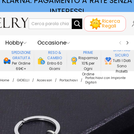
KLARNA: PAGAMENTO A RATE SENZA
INTERESSI
Ricerca
Regali
Hobby
Occasione
GODERE DI
SHOPPING
SPEDIZIONE
RESO &
PRIME
SICURO
Ricevente
Best Seller
Nuovi
GRATUITA
CAMBIO
Risparmia
Tutti I Dati
Per Ordine
Entro 60
10% per
Sono
69€+
Giorni
Ogni
Gioielli
Casa&Vita
Protetti
Ordine
Portachiavi con Impronte
Home
GIOIELLI
Accessori
Portachiavi
Digitali
Abbigliamento