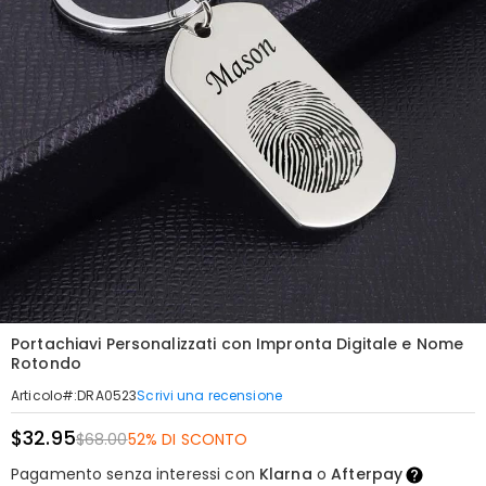
Portachiavi Personalizzati con Impronta Digitale e Nome
Rotondo
Scrivi una recensione
Articolo#
:
DRA0523
$32.95
$68.00
52% DI SCONTO
Pagamento senza interessi con
Klarna
o
Afterpay