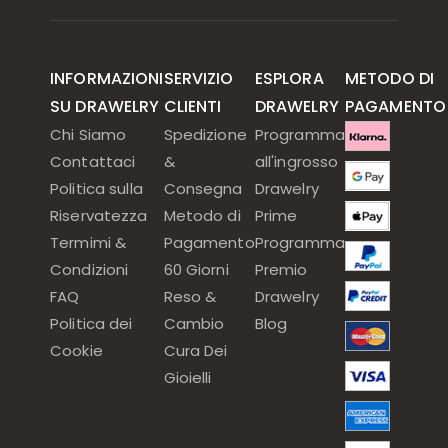
INFORMAZIONI
SERVIZIO
ESPLORA
METODO DI
SU DRAWELRY
CLIENTI
DRAWELRY
PAGAMENTO
Chi Siamo
Spedizione
Programma
Contattaci
&
all'ingrosso
Politica sulla
Consegna
Drawelry
Riservatezza
Metodo di
Prime
Termimi &
Pagamento
Programma
Condizioni
60 Giorni
Premio
FAQ
Reso &
Drawelry
Politica dei
Cambio
Blog
Cookie
Cura Dei
Gioielli