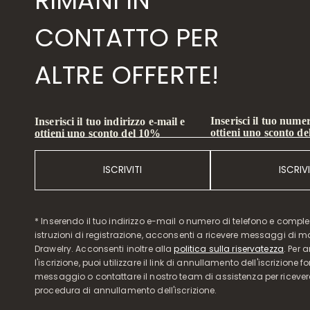
RIMANI IN
CONTATTO PER
ALTRE OFFERTE!
Inserisci il tuo numer
Inserisci il tuo indirizzo e-mail e
ottieni uno sconto d
ottieni uno sconto del 10%
ISCRIVITI
ISCRIVI
* Inserendo il tuo indirizzo e-mail o numero di telefono e compl
istruzioni di registrazione, acconsenti a ricevere messaggi di 
Drawelry. Acconsenti inoltre alla
politica sulla riservatezza
. Per 
l'iscrizione, puoi utilizzare il link di annullamento dell'iscrizione f
messaggio o contattare il nostro team di assistenza per ricever
procedura di annullamento dell'iscrizione.