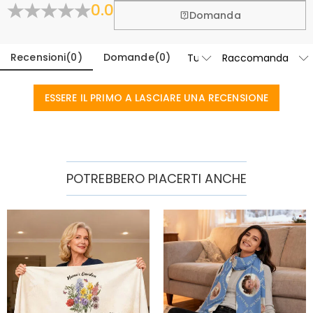
0.0
Scopri di Più
Domanda
Recensioni
(
0
)
Domande
(
0
)
ESSERE IL PRIMO A LASCIARE UNA RECENSIONE
POTREBBERO PIACERTI ANCHE