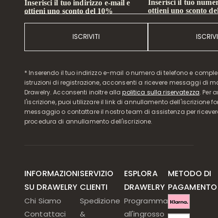
Inserisci il tuo numer
Inserisci il tuo indirizzo e-mail e
ottieni uno sconto d
ottieni uno sconto del 10%
ISCRIVITI
ISCRIVI
* Inserendo il tuo indirizzo e-mail o numero di telefono e compl
istruzioni di registrazione, acconsenti a ricevere messaggi di 
Drawelry. Acconsenti inoltre alla
politica sulla riservatezza
. Per 
l'iscrizione, puoi utilizzare il link di annullamento dell'iscrizione f
messaggio o contattare il nostro team di assistenza per ricever
procedura di annullamento dell'iscrizione.
INFORMAZIONI
SERVIZIO
ESPLORA
METODO DI
SU DRAWELRY
CLIENTI
DRAWELRY
PAGAMENTO
Chi Siamo
Spedizione
Programma
Contattaci
&
all'ingrosso