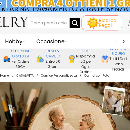
KLARNA: PAGAMENTO A RATE SENZA
Ricerca
INTERESSI
Regali
Hobby
Occasione
GODERE DI
SHOPPING
SPEDIZIONE
RESO &
PRIME
SICURO
Ricevente
Best Seller
Nuovi
GRATUITA
CAMBIO
Risparmia
Tutti I Dati
Per Ordine
Entro 60
10% per
Sono
69€+
Giorni
Ogni
Gioielli
Casa&Vita
Protetti
Ordine
Home
CASA&VITA
Cornice Personalizzata
Cornici con Foto
Abbigliamento