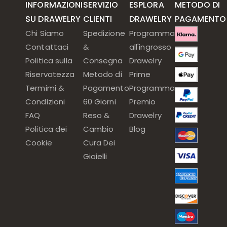
INFORMAZIONI
SERVIZIO
ESPLORA
METODO DI
SU DRAWELRY
CLIENTI
DRAWELRY
PAGAMENTO
Chi Siamo
Spedizione
Programma
Contattaci
&
all'ingrosso
Politica sulla
Consegna
Drawelry
Riservatezza
Metodo di
Prime
Termimi &
Pagamento
Programma
Condizioni
60 Giorni
Premio
FAQ
Reso &
Drawelry
Politica dei
Cambio
Blog
Cookie
Cura Dei
Gioielli