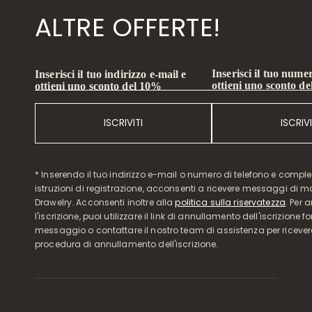
ALTRE OFFERTE!
Inserisci il tuo numer
Inserisci il tuo indirizzo e-mail e
ottieni uno sconto d
ottieni uno sconto del 10%
ISCRIVITI
ISCRIVI
* Inserendo il tuo indirizzo e-mail o numero di telefono e compl
istruzioni di registrazione, acconsenti a ricevere messaggi di 
Drawelry. Acconsenti inoltre alla
politica sulla riservatezza
. Per 
l'iscrizione, puoi utilizzare il link di annullamento dell'iscrizione f
messaggio o contattare il nostro team di assistenza per ricever
procedura di annullamento dell'iscrizione.