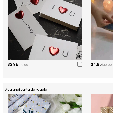
$3.95
$4.95
$10.00
$10.00
Aggiungi carta da regalo