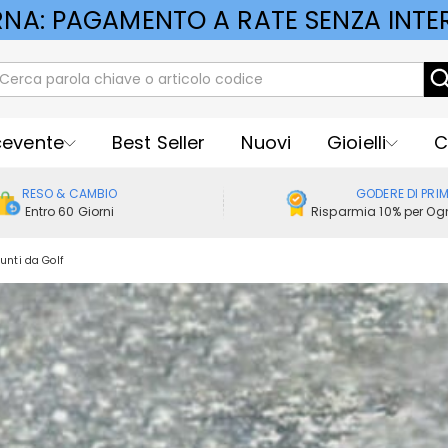
RNA: PAGAMENTO A RATE SENZA INTER
cevente
Best Seller
Nuovi
Gioielli
C
RESO & CAMBIO
GODERE DI PRI
Entro 60 Giorni
Risparmia 10% per Ogn
unti da Golf