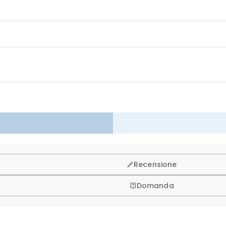
isto, per questo vi offriamo una politica di reso & cambio entro 
Recensione
Domanda