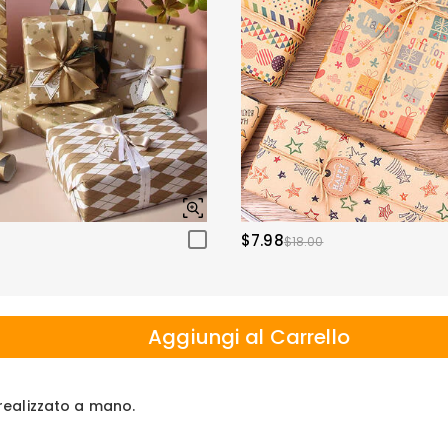
$7.98
$18.00
Aggiungi al Carrello
e realizzato a mano.