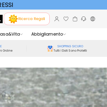
ESSI
Ricerca Regali
asa&Vita
Abbigliamento
ME
SHOPPING SICURO
i Ordine
Tutti I Dati Sono Protetti