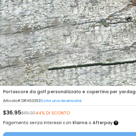
Portascore da golf personalizzato e copertina per yardage 
Scrivi una recensione
Articolo#
:
DRHS0353
$36.95
$65.00
44% DI SCONTO
Pagamento senza interessi con
Klarna
o
Afterpay