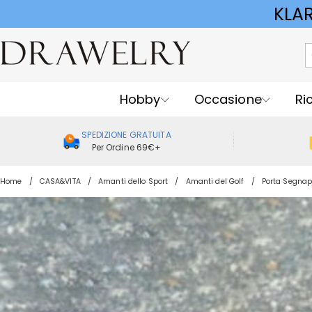
KLA
Hobby
Occasione
Ri
SPEDIZIONE GRATUITA
Per Ordine 69€+
Home
CASA&VITA
Amanti dello Sport
Amanti del Golf
Porta Segnap