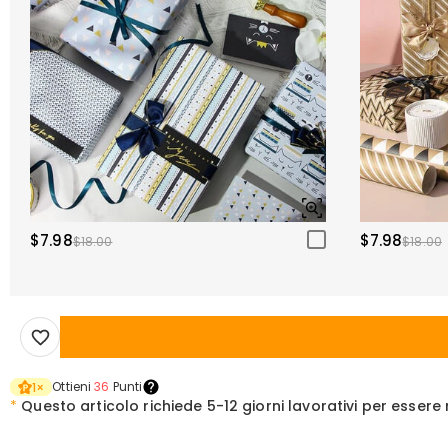
$7.98
$7.98
$18.00
$18.00
Ottieni
36
Punti
1
×
*
Questo articolo richiede
5-12 giorni lavorativi per esser