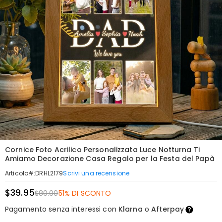
Cornice Foto Acrilico Personalizzata Luce Notturna Ti
Amiamo Decorazione Casa Regalo per la Festa del Papà
Scrivi una recensione
Articolo#
:
DRHL2179
$39.95
$80.00
51% DI SCONTO
Pagamento senza interessi con
Klarna
o
Afterpay