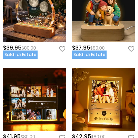
$39.95
$37.95
$80.00
$80.00
Saldi di Estate
Saldi di Estate
$41.95
$42.95
$80.00
$80.00