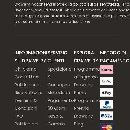
Drawelry. Acconsenti inoltre alla
politica sulla riservatezza
. Per 
l'iscrizione, puoi utilizzare il link di annullamento dell'iscrizione f
messaggio o contattare il nostro team di assistenza per ricever
procedura di annullamento dell'iscrizione.
INFORMAZIONI
SERVIZIO
ESPLORA
METODO DI
SU DRAWELRY
CLIENTI
DRAWELRY
PAGAMENTO
Chi Siamo
Spedizione
Programma
Contattaci
&
all'ingrosso
Politica sulla
Consegna
Drawelry
Riservatezza
Metodo di
Prime
Termimi &
Pagamento
Programma
Condizioni
60 Giorni
Premio
FAQ
Reso &
Drawelry
Politica dei
Cambio
Blog