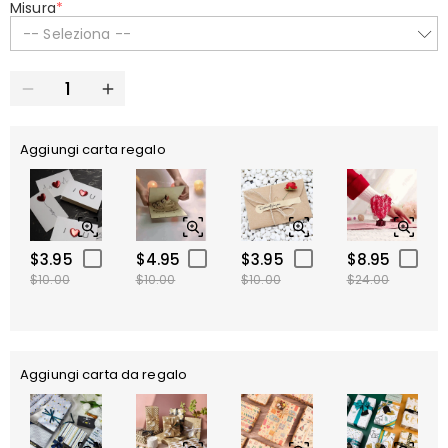
Misura
*
-- Seleziona --
Aggiungi carta regalo
$3.95
$4.95
$3.95
$8.95
$10.00
$10.00
$10.00
$24.00
Aggiungi carta da regalo