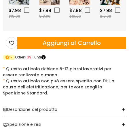
$7.98
$7.98
$7.98
$7.98
$18.00
$18.00
$18.00
$18.00
Aggiungi al Carrello
Ottieni
39
Punti
1
×
*
Questo articolo richiede 5-12 giorni lavorativi per
essere realizzato a mano.
*
Questo articolo non può essere spedito con DHL a
causa dell'elettrificazione, per favore scegli la
Spedizione Standard.
Descrizione del prodotto
Articolo#
:
DRHL2179
Spedizione e resi