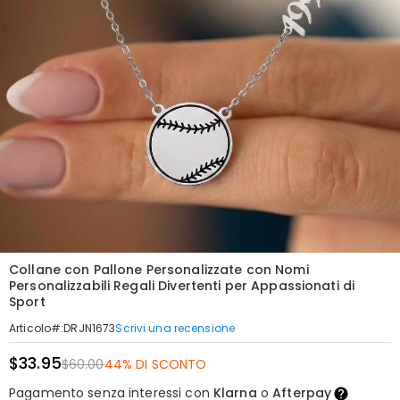
Collane con Pallone Personalizzate con Nomi
Personalizzabili Regali Divertenti per Appassionati di
Sport
Scrivi una recensione
Articolo#
:
DRJN1673
$33.95
$60.00
44% DI SCONTO
Pagamento senza interessi con
Klarna
o
Afterpay