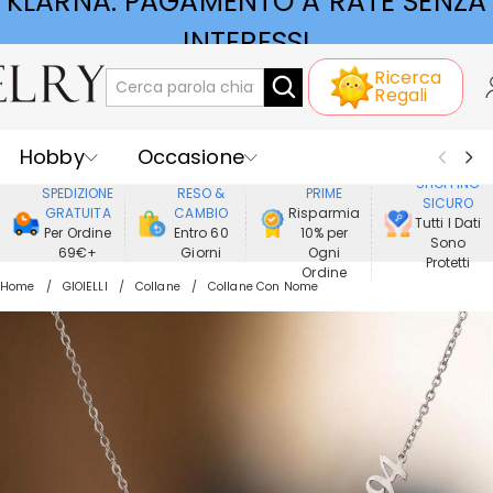
KLARNA: PAGAMENTO A RATE SENZA
Ricerca
INTERESSI
Regali
Hobby
Occasione
GODERE DI
SHOPPING
SPEDIZIONE
RESO &
PRIME
SICURO
Ricevente
Best Seller
Nuovi
GRATUITA
CAMBIO
Risparmia
Tutti I Dati
Per Ordine
Entro 60
10% per
Sono
69€+
Giorni
Ogni
Gioielli
Casa&Vita
Protetti
Ordine
Home
GIOIELLI
Collane
Collane Con Nome
Abbigliamento