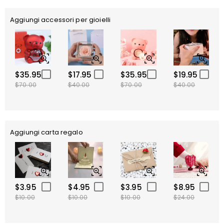
Aggiungi accessori per gioielli
$35.95
$17.95
$35.95
$19.95
$70.00
$40.00
$70.00
$40.00
Aggiungi carta regalo
$3.95
$4.95
$3.95
$8.95
$10.00
$10.00
$10.00
$24.00