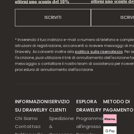
ottieni uno sconto d
ottieni uno sconto del 10%
ISCRIVITI
ISCRIVI
* Inserendo il tuo indirizzo e-mail o numero di telefono e compl
istruzioni di registrazione, acconsenti a ricevere messaggi di 
Drawelry. Acconsenti inoltre alla
politica sulla riservatezza
. Per 
l'iscrizione, puoi utilizzare il link di annullamento dell'iscrizione f
messaggio o contattare il nostro team di assistenza per ricever
procedura di annullamento dell'iscrizione.
INFORMAZIONI
SERVIZIO
ESPLORA
METODO DI
SU DRAWELRY
CLIENTI
DRAWELRY
PAGAMENTO
Chi Siamo
Spedizione
Programma
Contattaci
&
all'ingrosso