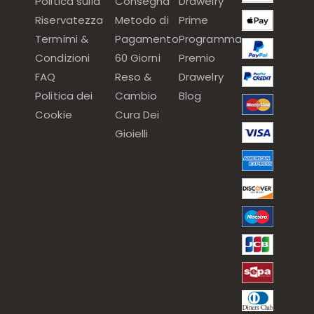
Politica sulla
Consegna
Drawelry
Riservatezza
Metodo di
Prime
Termimi &
Pagamento
Programma
Condizioni
60 Giorni
Premio
FAQ
Reso &
Drawelry
Politica dei
Cambio
Blog
Cookie
Cura Dei
Gioielli