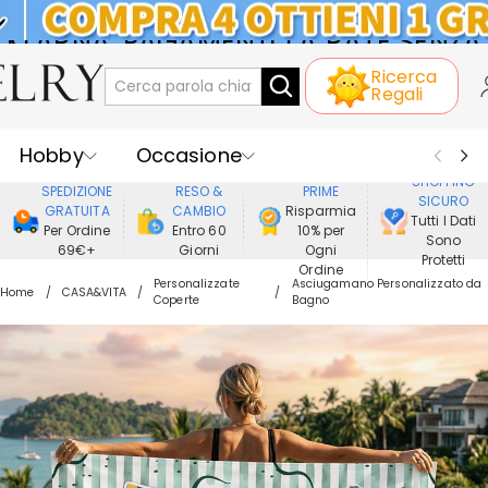
KLARNA: PAGAMENTO A RATE SENZA
Ricerca
INTERESSI
Regali
Hobby
Occasione
GODERE DI
SHOPPING
SPEDIZIONE
RESO &
PRIME
SICURO
Ricevente
Best Seller
Nuovi
GRATUITA
CAMBIO
Risparmia
Tutti I Dati
Per Ordine
Entro 60
10% per
Sono
69€+
Giorni
Ogni
Gioielli
Casa&Vita
Protetti
Ordine
Personalizzate
Asciugamano Personalizzato da
Home
CASA&VITA
Coperte
Bagno
Abbigliamento