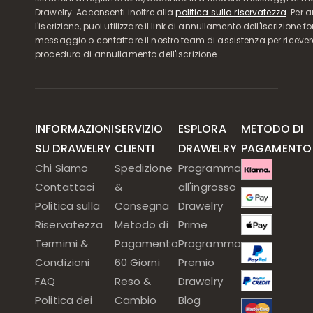
Drawelry. Acconsenti inoltre alla
politica sulla riservatezza
. Per 
l'iscrizione, puoi utilizzare il link di annullamento dell'iscrizione f
messaggio o contattare il nostro team di assistenza per ricever
procedura di annullamento dell'iscrizione.
INFORMAZIONI
SERVIZIO
ESPLORA
METODO DI
SU DRAWELRY
CLIENTI
DRAWELRY
PAGAMENTO
Chi Siamo
Spedizione
Programma
Contattaci
&
all'ingrosso
Politica sulla
Consegna
Drawelry
Riservatezza
Metodo di
Prime
Termimi &
Pagamento
Programma
Condizioni
60 Giorni
Premio
FAQ
Reso &
Drawelry
Politica dei
Cambio
Blog