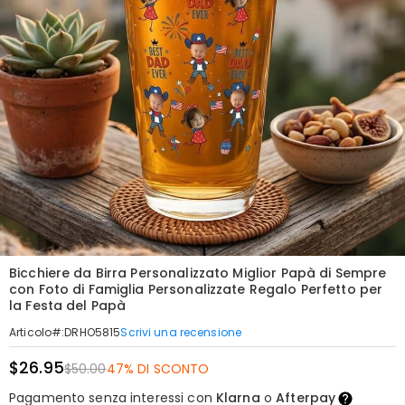
Bicchiere da Birra Personalizzato Miglior Papà di Sempre
con Foto di Famiglia Personalizzate Regalo Perfetto per
la Festa del Papà
Scrivi una recensione
Articolo#
:
DRHO5815
$26.95
$50.00
47% DI SCONTO
Pagamento senza interessi con
Klarna
o
Afterpay