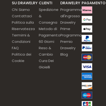
SU DRAWELRY
CLIENTI
DRAWELRY
PAGAMENTO
Chi Siamo
Spedizione
Programma
Contattaci
&
all'ingrosso
Politica sulla
Consegna
Drawelry
Riservatezza
Metodo di
Prime
Termimi &
Pagamento
Programma
Condizioni
60 Giorni
Premio
FAQ
Reso &
Drawelry
Politica dei
Cambio
Blog
Cookie
Cura Dei
Gioielli