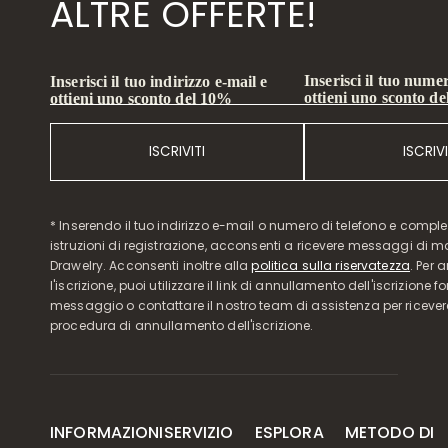
ALTRE OFFERTE!
Inserisci il tuo numer
Inserisci il tuo indirizzo e-mail e
ottieni uno sconto d
ottieni uno sconto del 10%
ISCRIVITI
ISCRIVI
* Inserendo il tuo indirizzo e-mail o numero di telefono e compl
istruzioni di registrazione, acconsenti a ricevere messaggi di 
Drawelry. Acconsenti inoltre alla
politica sulla riservatezza
. Per 
l'iscrizione, puoi utilizzare il link di annullamento dell'iscrizione f
messaggio o contattare il nostro team di assistenza per ricever
procedura di annullamento dell'iscrizione.
INFORMAZIONI
SERVIZIO
ESPLORA
METODO DI