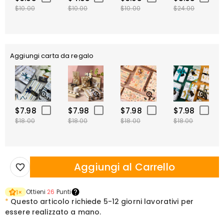
$10.00
$10.00
$10.00
$24.00
Aggiungi carta da regalo
$7.98
$7.98
$7.98
$7.98
$18.00
$18.00
$18.00
$18.00
Aggiungi al Carrello
Ottieni
26
Punti
1
×
*
Questo articolo richiede
5-12 giorni lavorativi per
essere realizzato a mano.