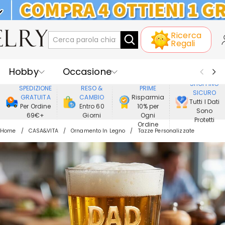
KLARNA: PAGAMENTO A RATE SENZA
Ricerca
INTERESSI
Regali
Hobby
Occasione
GODERE DI
SHOPPING
SPEDIZIONE
RESO &
PRIME
SICURO
Ricevente
Best Seller
Nuovi
GRATUITA
CAMBIO
Risparmia
Tutti I Dati
Per Ordine
Entro 60
10% per
Sono
69€+
Giorni
Ogni
Gioielli
Casa&Vita
Protetti
Ordine
Home
CASA&VITA
Ornamento In Legno
Tazze Personalizzate
Abbigliamento