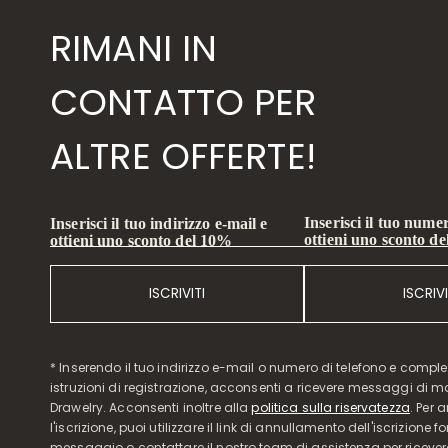
RIMANI IN
CONTATTO PER
ALTRE OFFERTE!
Inserisci il tuo numer
Inserisci il tuo indirizzo e-mail e
ottieni uno sconto d
ottieni uno sconto del 10%
ISCRIVITI
ISCRIVI
* Inserendo il tuo indirizzo e-mail o numero di telefono e compl
istruzioni di registrazione, acconsenti a ricevere messaggi di 
Drawelry. Acconsenti inoltre alla
politica sulla riservatezza
. Per 
l'iscrizione, puoi utilizzare il link di annullamento dell'iscrizione f
messaggio o contattare il nostro team di assistenza per ricever