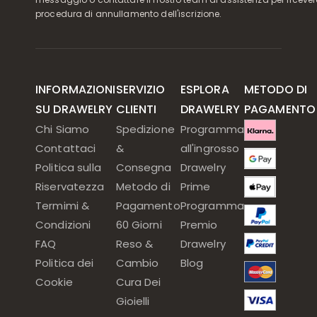
procedura di annullamento dell'iscrizione.
INFORMAZIONI
SERVIZIO
ESPLORA
METODO DI
SU DRAWELRY
CLIENTI
DRAWELRY
PAGAMENTO
Chi Siamo
Spedizione
Programma
Contattaci
&
all'ingrosso
Politica sulla
Consegna
Drawelry
Riservatezza
Metodo di
Prime
Termimi &
Pagamento
Programma
Condizioni
60 Giorni
Premio
FAQ
Reso &
Drawelry
Politica dei
Cambio
Blog
Cookie
Cura Dei
Gioielli