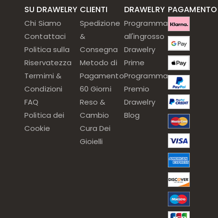
SU DRAWELRY
CLIENTI
DRAWELRY
PAGAMENTO
Chi Siamo
Spedizione
Programma
Contattaci
&
all'ingrosso
Politica sulla
Consegna
Drawelry
Riservatezza
Metodo di
Prime
Termimi &
Pagamento
Programma
Condizioni
60 Giorni
Premio
FAQ
Reso &
Drawelry
Politica dei
Cambio
Blog
Cookie
Cura Dei
Gioielli