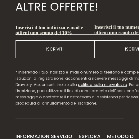
ALTRE OFFERTE!
Inserisci il tuo numer
Inserisci il tuo indirizzo e-mail e
ottieni uno sconto d
ottieni uno sconto del 10%
ISCRIVITI
ISCRIVI
* Inserendo il tuo indirizzo e-mail o numero di telefono e compl
istruzioni di registrazione, acconsenti a ricevere messaggi di 
Drawelry. Acconsenti inoltre alla
politica sulla riservatezza
. Per 
l'iscrizione, puoi utilizzare il link di annullamento dell'iscrizione f
messaggio o contattare il nostro team di assistenza per ricever
procedura di annullamento dell'iscrizione.
INFORMAZIONI
SERVIZIO
ESPLORA
METODO DI