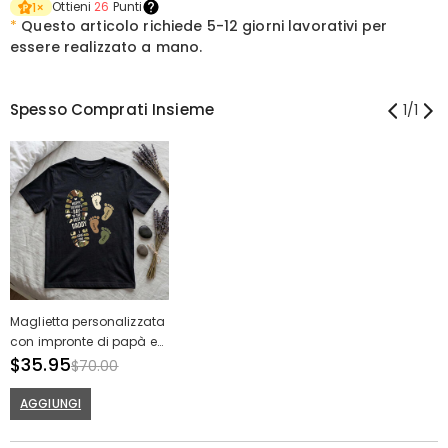
Ottieni
26
Punti
1
×
*
Questo articolo richiede
5-12 giorni lavorativi per
essere realizzato a mano.
Spesso Comprati Insieme
1
/
1
Maglietta personalizzata
con impronte di papà e
nomi dei bambini Design
$35.95
$70.00
creativo Regalo per la
festa del papà
AGGIUNGI