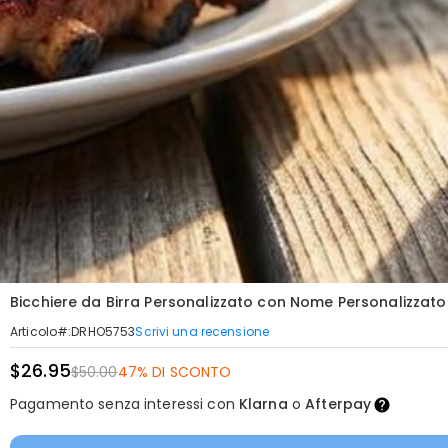
Bicchiere da Birra Personalizzato con Nome Personalizzat
Scrivi una recensione
Articolo#
:
DRHO5753
$26.95
$50.00
47% DI SCONTO
Pagamento senza interessi con
Klarna
o
Afterpay