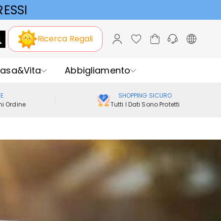
ESSI
Ricerca Regali
asa&Vita
Abbigliamento
ME
SHOPPING SICURO
i Ordine
Tutti I Dati Sono Protetti