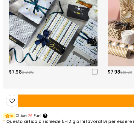
$7.98
$7.98
$18.00
$18.00
Ottieni
26
Punti
1
×
*
Questo articolo richiede
5-12 giorni lavorativi per esser