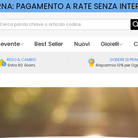
RNA: PAGAMENTO A RATE SENZA INTER
cevente
Best Seller
Nuovi
Gioielli
C
RESO & CAMBIO
GODERE DI PRI
Entro 60 Giorni
Risparmia 10% per Ogn