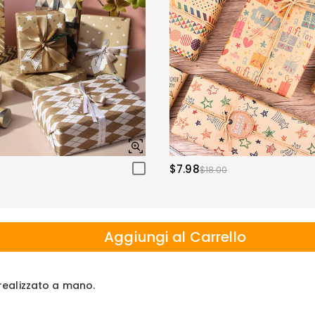
$7.98
$18.00
Aggiungi al Carrello
e realizzato a mano.