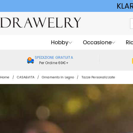
KLA
Hobby
Occasione
Ri
SPEDIZIONE GRATUITA
Per Ordine 69€+
Home
CASA&VITA
Ornamento In Legno
Tazze Personalizzate