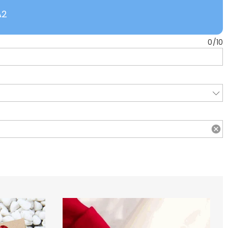
A2
0
/
10