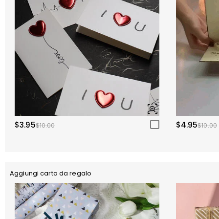
$3.95
$4.95
$10.00
$10.00
Aggiungi carta da regalo