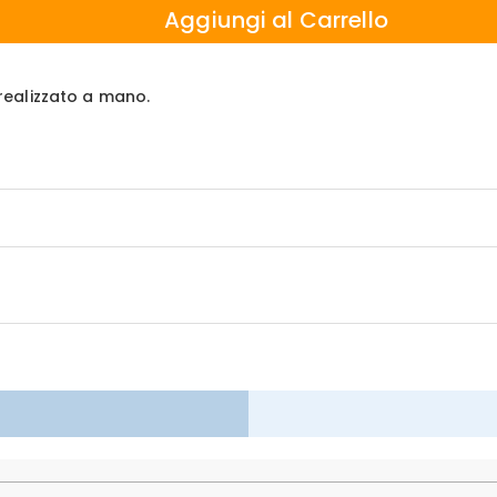
Aggiungi al Carrello
e realizzato a mano.
isto, per questo vi offriamo una politica di reso & cambio entro 