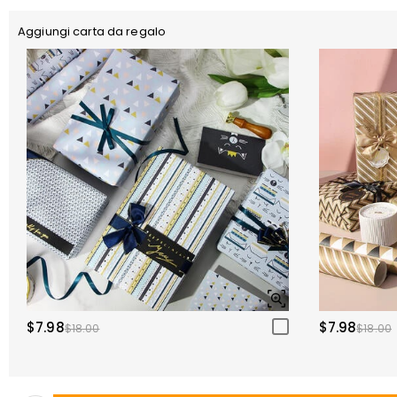
Aggiungi carta da regalo
$7.98
$7.98
$18.00
$18.00