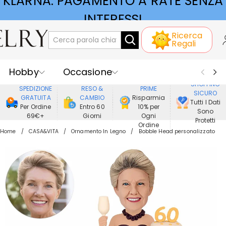
KLARNA: PAGAMENTO A RATE SENZA
INTERESSI
Ricerca
Regali
Hobby
Occasione
GODERE DI
SHOPPING
SPEDIZIONE
RESO &
PRIME
SICURO
Ricevente
Best Seller
Nuovi
GRATUITA
CAMBIO
Risparmia
Tutti I Dati
Per Ordine
Entro 60
10% per
Sono
69€+
Giorni
Ogni
Gioielli
Casa&Vita
Protetti
Ordine
Home
CASA&VITA
Ornamento In Legno
Bobble Head personalizzato
Abbigliamento