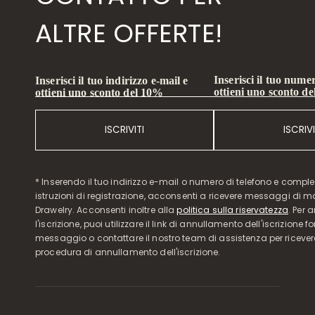
ALTRE OFFERTE!
Inserisci il tuo numer
Inserisci il tuo indirizzo e-mail e
ottieni uno sconto d
ottieni uno sconto del 10%
ISCRIVITI
ISCRIVI
* Inserendo il tuo indirizzo e-mail o numero di telefono e compl
istruzioni di registrazione, acconsenti a ricevere messaggi di 
Drawelry. Acconsenti inoltre alla
politica sulla riservatezza
. Per 
l'iscrizione, puoi utilizzare il link di annullamento dell'iscrizione f
messaggio o contattare il nostro team di assistenza per ricever
procedura di annullamento dell'iscrizione.