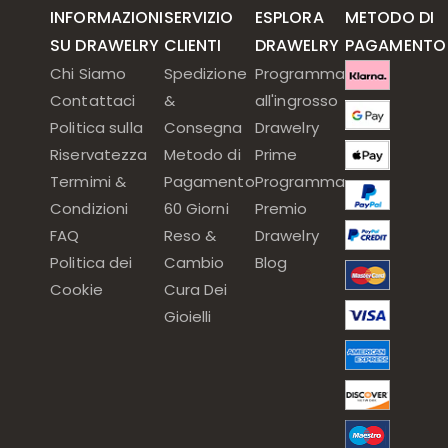
INFORMAZIONI
SERVIZIO
ESPLORA
METODO DI
SU DRAWELRY
CLIENTI
DRAWELRY
PAGAMENTO
Chi Siamo
Spedizione
Programma
Contattaci
&
all'ingrosso
Politica sulla
Consegna
Drawelry
Riservatezza
Metodo di
Prime
Termimi &
Pagamento
Programma
Condizioni
60 Giorni
Premio
FAQ
Reso &
Drawelry
Politica dei
Cambio
Blog
Cookie
Cura Dei
Gioielli