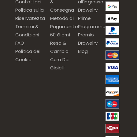
Contattaci
&
all'ingrosso
Politica sulla
Consegna
Drawelry
Riservatezza
Metodo di
Prime
Termimi &
Pagamento
Programma
Condizioni
60 Giorni
Premio
FAQ
Reso &
Drawelry
Politica dei
Cambio
Blog
Cookie
Cura Dei
Gioielli