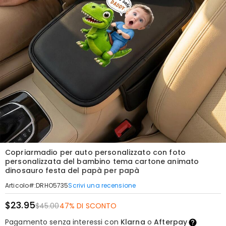
Copriarmadio per auto personalizzato con foto
personalizzata del bambino tema cartone animato
dinosauro festa del papà per papà
Scrivi una recensione
Articolo#
:
DRHO5735
$23.95
$45.00
47% DI SCONTO
Pagamento senza interessi con
Klarna
o
Afterpay