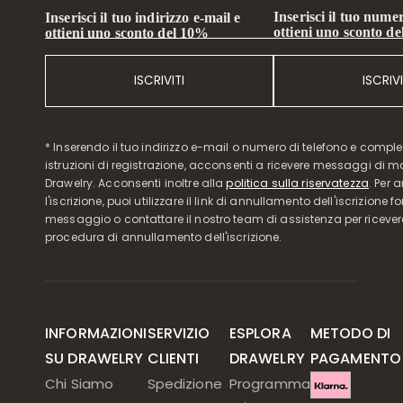
Inserisci il tuo numer
Inserisci il tuo indirizzo e-mail e
ottieni uno sconto d
ottieni uno sconto del 10%
ISCRIVITI
ISCRIVI
* Inserendo il tuo indirizzo e-mail o numero di telefono e compl
istruzioni di registrazione, acconsenti a ricevere messaggi di 
Drawelry. Acconsenti inoltre alla
politica sulla riservatezza
. Per 
l'iscrizione, puoi utilizzare il link di annullamento dell'iscrizione f
messaggio o contattare il nostro team di assistenza per ricever
procedura di annullamento dell'iscrizione.
INFORMAZIONI
SERVIZIO
ESPLORA
METODO DI
SU DRAWELRY
CLIENTI
DRAWELRY
PAGAMENTO
Chi Siamo
Spedizione
Programma