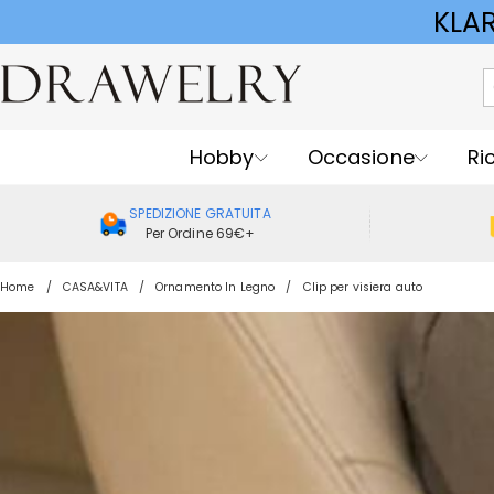
KLA
Hobby
Occasione
Ri
SPEDIZIONE GRATUITA
Per Ordine 69€+
Home
CASA&VITA
Ornamento In Legno
Clip per visiera auto