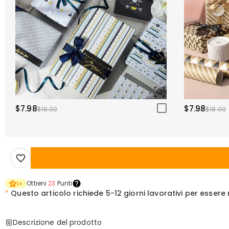
$7.98
$7.98
$18.00
$18.00
Ottieni
23
Punti
1
×
*
Questo articolo richiede
5-12 giorni lavorativi per esser
Descrizione del prodotto