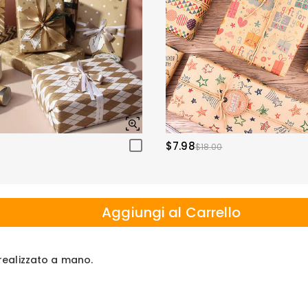
$7.98
$18.00
Aggiungi al Carrello
e realizzato a mano.