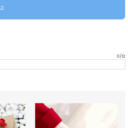
A2
0
/
12