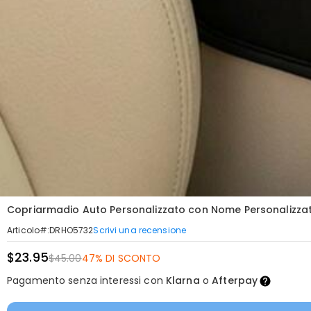
Copriarmadio Auto Personalizzato con Nome Personalizzato 
Scrivi una recensione
Articolo#
:
DRHO5732
$23.95
$45.00
47% DI SCONTO
Pagamento senza interessi con
Klarna
o
Afterpay