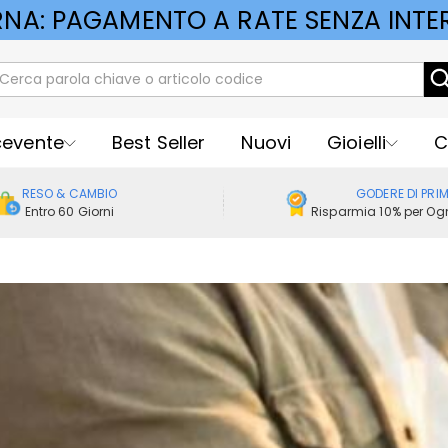
RNA: PAGAMENTO A RATE SENZA INTER
cevente
Best Seller
Nuovi
Gioielli
C
RESO & CAMBIO
GODERE DI PRI
Entro 60 Giorni
Risparmia 10% per Ogn