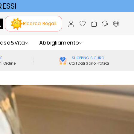
ESSI
Ricerca Regali
asa&Vita
Abbigliamento
ME
SHOPPING SICURO
i Ordine
Tutti I Dati Sono Protetti