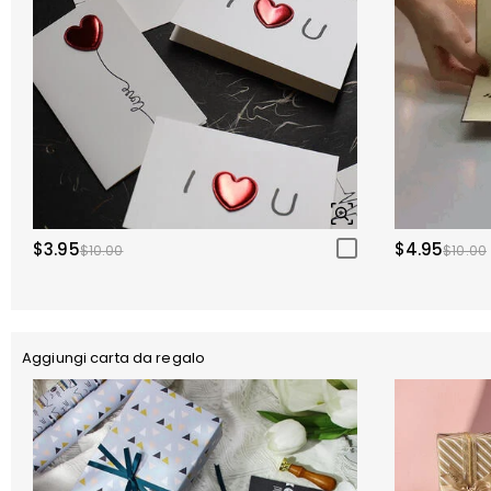
$3.95
$4.95
$10.00
$10.00
Aggiungi carta da regalo