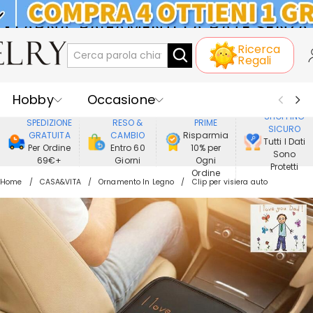
KLARNA: PAGAMENTO A RATE SENZA
Ricerca
INTERESSI
Regali
Hobby
Occasione
GODERE DI
SHOPPING
SPEDIZIONE
RESO &
PRIME
SICURO
Ricevente
Best Seller
Nuovi
GRATUITA
CAMBIO
Risparmia
Tutti I Dati
Per Ordine
Entro 60
10% per
Sono
69€+
Giorni
Ogni
Gioielli
Casa&Vita
Protetti
Ordine
Home
CASA&VITA
Ornamento In Legno
Clip per visiera auto
Abbigliamento