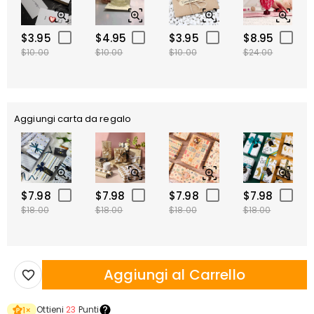
$3.95
$4.95
$3.95
$8.95
$10.00
$10.00
$10.00
$24.00
Aggiungi carta da regalo
$7.98
$7.98
$7.98
$7.98
$18.00
$18.00
$18.00
$18.00
Aggiungi al Carrello
Ottieni
23
Punti
1
×