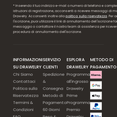
* Inserendo il tuo indirizzo e-mail o numero di telefono e compl
istruzioni di registrazione, acconsenti a ricevere messaggi di 
Drawelry. Acconsenti inoltre alla
politica sulla riservatezza
. Per 
l'iscrizione, puoi utilizzare il link di annullamento dell'iscrizione f
messaggio o contattare il nostro team di assistenza per ricever
procedura di annullamento dell'iscrizione.
INFORMAZIONI
SERVIZIO
ESPLORA
METODO DI
SU DRAWELRY
CLIENTI
DRAWELRY
PAGAMENTO
Chi Siamo
Spedizione
Programma
Contattaci
&
all'ingrosso
Politica sulla
Consegna
Drawelry
Riservatezza
Metodo di
Prime
Termimi &
Pagamento
Programma
Condizioni
60 Giorni
Premio
FAQ
Reso &
Drawelry