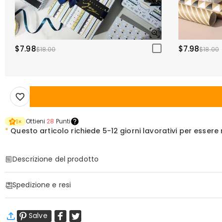
$7.98
$7.98
$18.00
$18.00
Ottieni
28
Punti
1
×
*
Questo articolo richiede
5-12 giorni lavorativi per esser
Descrizione del prodotto
Articolo#
:
DRHP1773
Spedizione e resi
Informazioni di Base
Altezza (cm)
:
30 cm
·
Spedizione Gratuita
Larghezza (cm)
:
30 cm
Salve
Spedizione Standard
:
9-18
Giorni Lavorativi