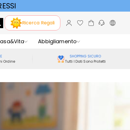
ESSI
Ricerca Regali
asa&Vita
Abbigliamento
ME
SHOPPING SICURO
i Ordine
Tutti I Dati Sono Protetti