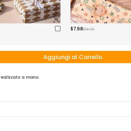
$7.98
$18.00
Aggiungi al Carrello
e realizzato a mano.