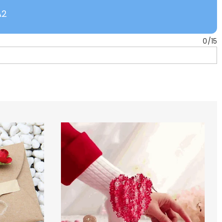
A2
0
/
15