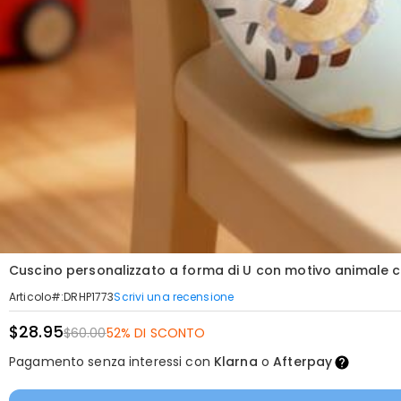
Cuscino personalizzato a forma di U con motivo animale 
Scrivi una recensione
Articolo#
:
DRHP1773
$28.95
$60.00
52% DI SCONTO
Pagamento senza interessi con
Klarna
o
Afterpay