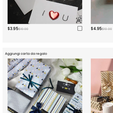
$3.95
$4.95
$10.00
$10.00
Aggiungi carta da regalo