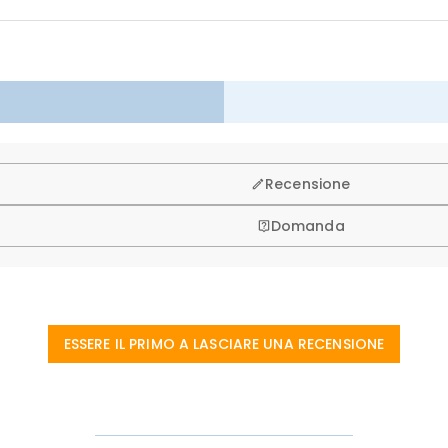
isto, per questo vi offriamo una politica di reso & cambio entro 
Recensione
Domanda
ESSERE IL PRIMO A LASCIARE UNA RECENSIONE