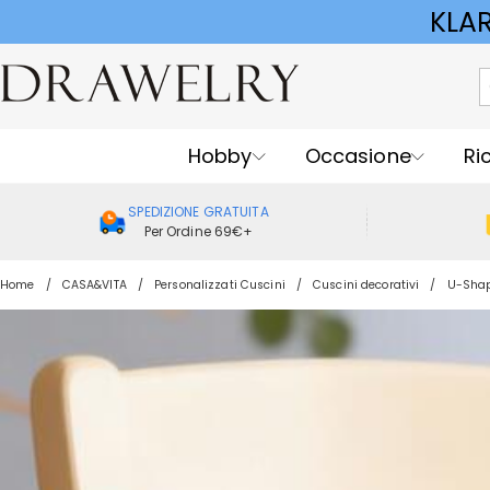
KLA
Hobby
Occasione
Ri
SPEDIZIONE GRATUITA
Per Ordine 69€+
Home
CASA&VITA
Personalizzati Cuscini
Cuscini decorativi
U-Shap