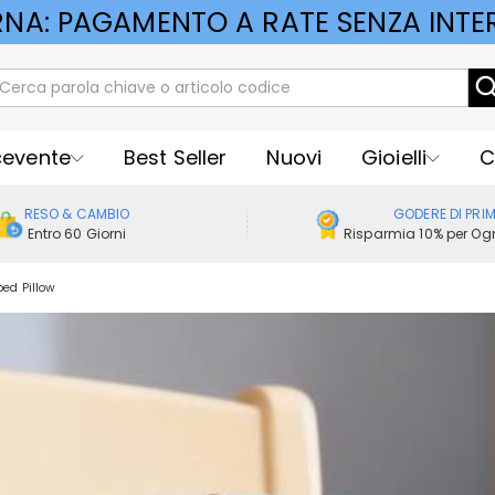
RNA: PAGAMENTO A RATE SENZA INTER
cevente
Best Seller
Nuovi
Gioielli
C
RESO & CAMBIO
GODERE DI PRI
Entro 60 Giorni
Risparmia 10% per Ogn
ed Pillow