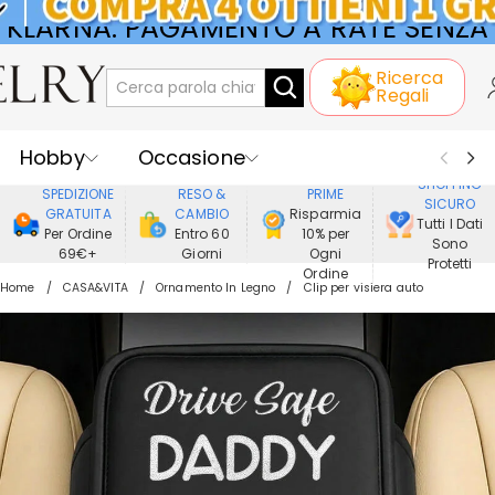
KLARNA: PAGAMENTO A RATE SENZA
Ricerca
INTERESSI
Regali
Hobby
Occasione
GODERE DI
SHOPPING
SPEDIZIONE
RESO &
PRIME
SICURO
Ricevente
Best Seller
Nuovi
GRATUITA
CAMBIO
Risparmia
Tutti I Dati
Per Ordine
Entro 60
10% per
Sono
69€+
Giorni
Ogni
Gioielli
Casa&Vita
Protetti
Ordine
Home
CASA&VITA
Ornamento In Legno
Clip per visiera auto
Abbigliamento