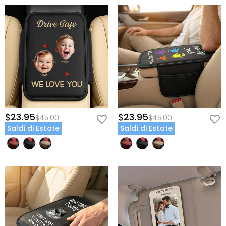
ad alta elasticità che si avvolgono saldamente attorno a qualsiasi
consolle centrale standard in secondi senza scivolare o arricciarsi.
Dagli un motivo per sorridere ad ogni miglio—personalizza il suo
copriarmadio "Guida in Sicurezza" oggi.
$23.95
$23.95
$45.00
$45.00
Saldi di Estate
Saldi di Estate