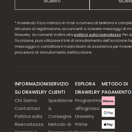
ISCRIVITI
ISCRIVI
* Inserendo il tuo indirizzo e-mail o numero di telefono e compl
istruzioni di registrazione, acconsenti a ricevere messaggi di 
Drawelry. Acconsenti inoltre alla
politica sulla riservatezza
. Per 
l'iscrizione, puoi utilizzare il link di annullamento dell'iscrizione f
messaggio o contattare il nostro team di assistenza per ricever
procedura di annullamento dell'iscrizione.
INFORMAZIONI
SERVIZIO
ESPLORA
METODO DI
SU DRAWELRY
CLIENTI
DRAWELRY
PAGAMENTO
Chi Siamo
Spedizione
Programma
Contattaci
&
all'ingrosso
Politica sulla
Consegna
Drawelry
Riservatezza
Metodo di
Prime