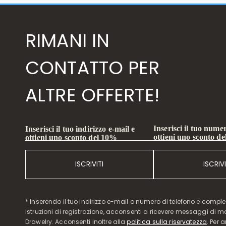
RIMANI IN
CONTATTO PER
ALTRE OFFERTE!
Inserisci il tuo numer
Inserisci il tuo indirizzo e-mail e
ottieni uno sconto d
ottieni uno sconto del 10%
ISCRIVITI
ISCRIVI
* Inserendo il tuo indirizzo e-mail o numero di telefono e compl
istruzioni di registrazione, acconsenti a ricevere messaggi di 
Drawelry. Acconsenti inoltre alla
politica sulla riservatezza
. Per 