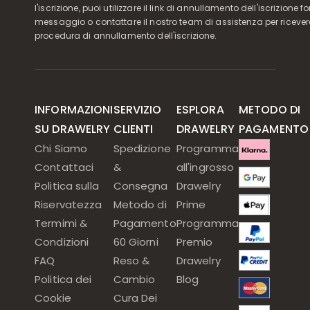
l'iscrizione, puoi utilizzare il link di annullamento dell'iscrizione f
messaggio o contattare il nostro team di assistenza per ricever
procedura di annullamento dell'iscrizione.
INFORMAZIONI
SERVIZIO
ESPLORA
METODO DI
SU DRAWELRY
CLIENTI
DRAWELRY
PAGAMENTO
Chi Siamo
Spedizione
Programma
Contattaci
&
all'ingrosso
Politica sulla
Consegna
Drawelry
Riservatezza
Metodo di
Prime
Termimi &
Pagamento
Programma
Condizioni
60 Giorni
Premio
FAQ
Reso &
Drawelry
Politica dei
Cambio
Blog
Cookie
Cura Dei