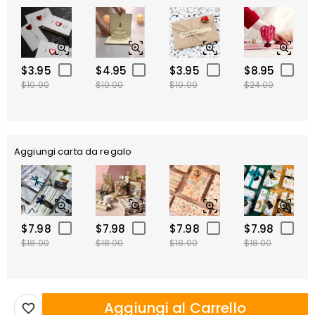
$3.95
$4.95
$3.95
$8.95
$10.00
$10.00
$10.00
$24.00
Aggiungi carta da regalo
$7.98
$7.98
$7.98
$7.98
$18.00
$18.00
$18.00
$18.00
Aggiungi al Carrello