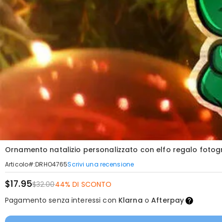
Ornamento natalizio personalizzato con elfo regalo fotog
Scrivi una recensione
Articolo#
:
DRHO4765
$17.95
$32.00
44% DI SCONTO
Pagamento senza interessi con
Klarna
o
Afterpay