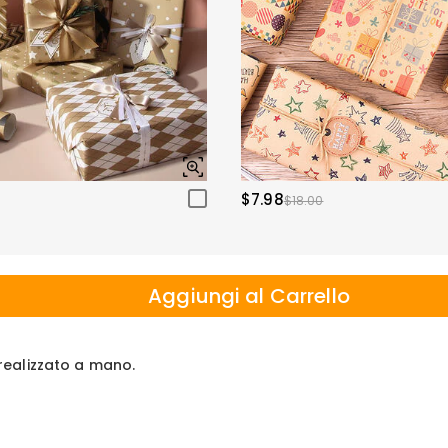
$7.98
$18.00
Aggiungi al Carrello
e realizzato a mano.