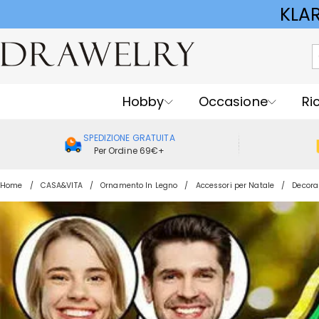
KLA
Hobby
Occasione
Ri
SPEDIZIONE GRATUITA
Per Ordine 69€+
Home
CASA&VITA
Ornamento In Legno
Accessori per Natale
Decoraz