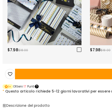
$7.98
$7.98
$18.00
$18.00
Ottieni
17
Punti
1
×
*
Questo articolo richiede
5-12 giorni lavorativi per esser
Descrizione del prodotto