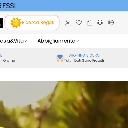
ESSI
Ricerca Regali
asa&Vita
Abbigliamento
ME
SHOPPING SICURO
i Ordine
Tutti I Dati Sono Protetti