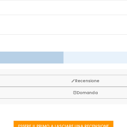
isto, per questo vi offriamo una politica di reso & cambio entro 
Recensione
Domanda
ESSERE IL PRIMO A LASCIARE UNA RECENSIONE