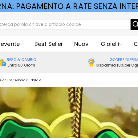
RNA: PAGAMENTO A RATE SENZA INTER
cevente
Best Seller
Nuovi
Gioielli
C
RESO & CAMBIO
GODERE DI PRI
Entro 60 Giorni
Risparmia 10% per Ogn
ioni per Albero di Natale