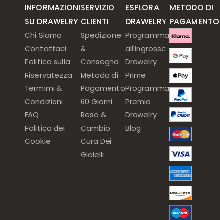
INFORMAZIONI
SERVIZIO
ESPLORA
METODO DI
SU DRAWELRY
CLIENTI
DRAWELRY
PAGAMENTO
Chi Siamo
Spedizione
Programma
Contattaci
&
all'ingrosso
Politica sulla
Consegna
Drawelry
Riservatezza
Metodo di
Prime
Termimi &
Pagamento
Programma
Condizioni
60 Giorni
Premio
FAQ
Reso &
Drawelry
Politica dei
Cambio
Blog
Cookie
Cura Dei
Gioielli