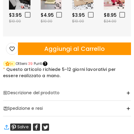
$3.95
$4.95
$3.95
$8.95
$10.00
$10.00
$10.00
$24.00
Aggiungi al Carrello
Ottieni
39
Punti
1
×
*
Questo articolo richiede
5-12 giorni lavorativi per
essere realizzato a mano.
Descrizione del prodotto
Articolo#
:
DRJN1510
Spedizione e resi
Informazioni delle Collane
Materiale
:
Rame
·
Spedizione Gratuita
Salve
Spedizione Standard
:
9-18
Giorni Lavorativi
$13.99 (Ordini < $69.00)
Gratuito (Ordini > $69.00)