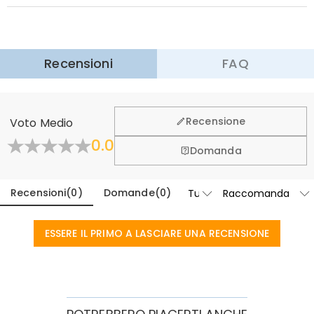
Spedizione Espressa
:
5-8
Giorni Lavorativi
$25.99 (Ordini < $169.00)
Gratuito (Ordini > $169.00)
Scopri di più
Recensioni
FAQ
·
60 Giorni di Ritorno
Vogliamo che vi sentiate a vostro agio e sicuri durante
l'acquisto, per questo vi offriamo una politica di reso &
Generale
Recensione
Voto Medio
cambio entro 60 giorni.
Dove si trova la tua azienda?
0.0
Scopri di Più
Domanda
Progettato e realizzato a mano nel nostro studio
Hai qualche punto vendita?
all'avanguardia con sede a Hong Kong, ogni bellissimo
pezzo è realizzato per essere unico e autentico come
Recensioni
(
0
)
Domande
(
0
)
Per eliminare i costi aggiuntivi associati ai negozi fisici
te.
(affitto, assicurazione, impiegato), al momento
Ordini & Pagamento
abbiamo solo un negozio online. Ma potremo aprire il
ESSERE IL PRIMO A LASCIARE UNA RECENSIONE
Come posso modificare il mio ordine dopo che
nostro negozio in America & Canada nel futuro.
è stato effettuato?
Se si nota un errore nell'ordine dopo aver ricevuto l'e-
Come posso cambiare la valuta?
mail di conferma dell'ordine, si prega di inviare un
ticket. Se fuori l'orario di lavoro, lasciaci un messaggio
Nelle impostazioni del negozio sul nostro sito web, è