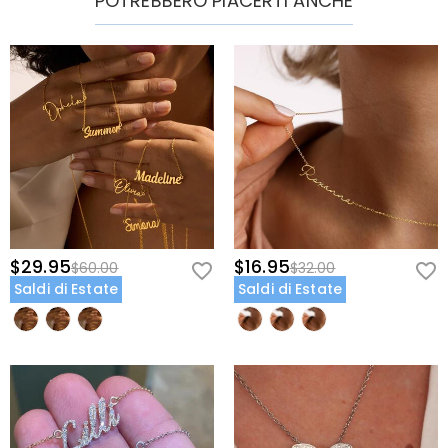
POTREBBERO PIACERTI ANCHE
Quali metodi di pagamento accettate?
chiaro e dettagliato con il tuo nome, numero di
presente un widget per le valute in cui è possibile
telefono e numero d'ordine se disponibile.
modificare la valuta in una delle seguenti opzioni:
Accettiamo PayPal Express, PayPal Credito e tutte le
Come posso proteggere i miei dati di
USD,CAD,EUR,GBP,MXN,AUD,NZD,PHP,SGD,INR,AED,ANG,CHF,
principali carte di credito.
pagamento?
CZK,DKK,HUF,IDR,ILS,IRR,JPY,KRW,KWD,MYR,NOK,PLN,RUB,SAR
,SEK,THB,TWD,ZAR.
Prendiamo sul serio la sicurezza e non usiamo
Le mie informazioni personali sono private?
personalmente nessuna delle informazioni di
pagamento dell'utente. Tutte le questioni relative al
Siamo totalmente impegnati a proteggere la tua
pagamento sono gestite da PayPal e azienda di carta
privacy. Non divulgheremo informazioni dei nostri clienti
Gioielli
di credito.
o visitatori a terzi, tranne nei casi in cui faccia parte
Le pietre sono veri diamanti?
della fornitura di un servizio all'utente, ad es. fare in
modo che un prodotto ti venga inviato, controllo di
Il nostro tipo di pietra è Zirconia Cubica, che è
credito, di sicurezza e la ricerca e della profilazione di
Questo gioiello renderà la mia pelle verde?
un'ottima alternativa alle pietre preziose naturali
$29.95
$16.95
$60.00
$32.00
clienti o laddove abbiamo il tuo esplicito permesso di
perché è più resistente ai graffi per l'uso quotidiano. A
No, i nostri gioielli non fanno diventare la vostra pelle
Saldi di Estate
Saldi di Estate
farlo. Per ulteriori informazioni, si prega di leggere la
Per i gioielli placcati, temo che il colore
differenza delle pietre preziose naturali che vengono
verde. Scegliamo i materiali più adatti in base alle
nostra
Politica sulla Riservatezza
per intero.
sbiadirà naturalmente.
estratte dalla terra utilizzando grandi macchinari,
caratteristiche dei nostri prodotti e li lucidiamo
esplosivi e condizioni di lavoro non sicure, la pietra
attraverso molteplici processi per garantire che durino
Abbiamo un rigoroso controllo della qualità per
zaffiro creato dal laboratorio è stata sviluppata per
come nuovi, e la qualità è stata verificata
garantire la qualità di tutti i nostri gioielli. La placcatura
Spedizione & Reso
essere più resistente con caratteristiche ottiche
dall'istituzione internazionale SGS.
non sbiadirà se ti prendi cura dei tuoi gioielli. Puoi
migliori rispetto a un diamante, mantenendo uno
Dove spedite e quanto costa la spedizione?
visitare questa pagina:
Cura dei gioielli
per saperne di
standard etico per proteggere il nostro ambiente.
più.
Per tua comodità, siamo lieti di spedire i nostri prodotti