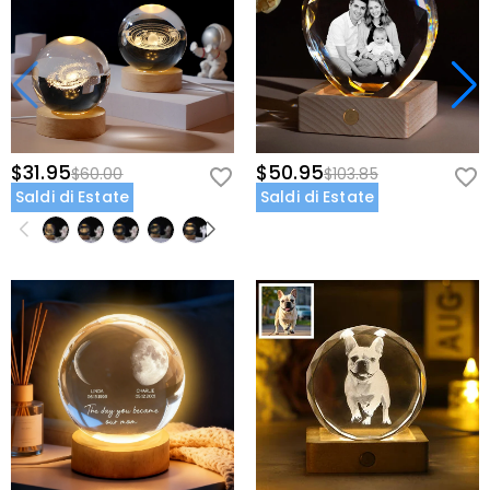
$31.95
$50.95
$60.00
$103.85
Saldi di Estate
Saldi di Estate