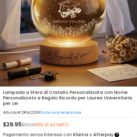
Lampada a Sfera di Cristallo Personalizzata con Nome
Personalizzato e Regalo Ricordo per Laurea Universitaria
per Lei
Scrivi una recensione
Articolo#
:
DRHL2206
$29.95
$60.00
51% DI SCONTO
Pagamento senza interessi con
Klarna
o
Afterpay