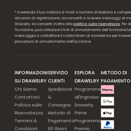
* Inserendo il tuo indirizzo e-mail o numero di telefono e compl
istruzioni di registrazione, acconsenti a ricevere messaggi di 
Drawelry. Acconsenti inoltre alla
politica sulla riservatezza
. Per 
l'iscrizione, puoi utilizzare il link di annullamento dell'iscrizione f
messaggio o contattare il nostro team di assistenza per ricever
procedura di annullamento dell'iscrizione.
INFORMAZIONI
SERVIZIO
ESPLORA
METODO DI
SU DRAWELRY
CLIENTI
DRAWELRY
PAGAMENTO
Chi Siamo
Spedizione
Programma
Contattaci
&
all'ingrosso
Politica sulla
Consegna
Drawelry
Riservatezza
Metodo di
Prime
Termimi &
Pagamento
Programma
Condizioni
60 Giorni
Premio