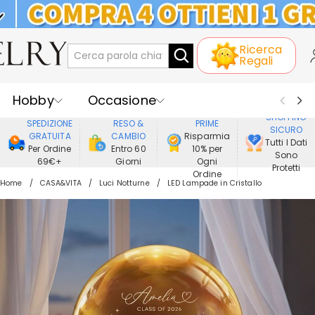
KLARNA: PAGAMENTO A RATE SENZA
Ricerca
INTERESSI
Regali
Hobby
Occasione
GODERE DI
SHOPPING
SPEDIZIONE
RESO &
PRIME
SICURO
Ricevente
Best Seller
Nuovi
GRATUITA
CAMBIO
Risparmia
Tutti I Dati
Per Ordine
Entro 60
10% per
Sono
69€+
Giorni
Ogni
Gioielli
Casa&Vita
Protetti
Ordine
Home
CASA&VITA
Luci Notturne
LED Lampade in Cristallo
Abbigliamento