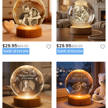
$29.95
$29.95
$60.00
$60.00
Saldi di Estate
Saldi di Estate