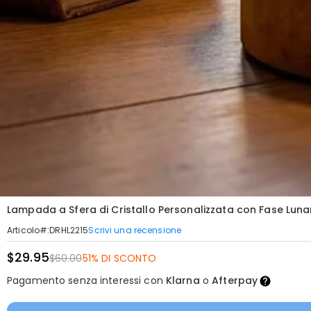
Lampada a Sfera di Cristallo Personalizzata con Fase Luna
Scrivi una recensione
Articolo#
:
DRHL2215
$29.95
$60.00
51% DI SCONTO
Pagamento senza interessi con
Klarna
o
Afterpay