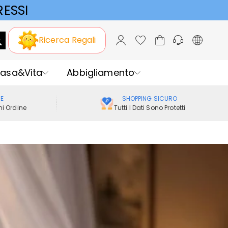
ESSI
Ricerca Regali
asa&Vita
Abbigliamento
ME
SHOPPING SICURO
i Ordine
Tutti I Dati Sono Protetti