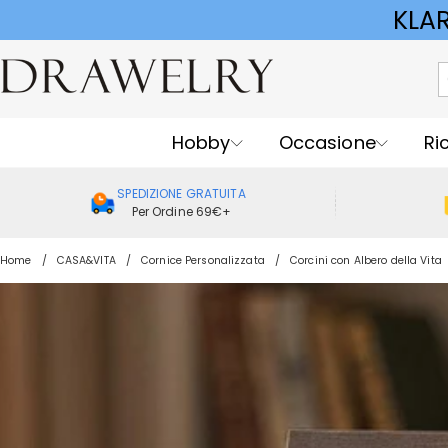
KLA
Hobby
Occasione
Ri
SPEDIZIONE GRATUITA
Per Ordine 69€+
Home
CASA&VITA
Cornice Personalizzata
Corcini con Albero della Vita