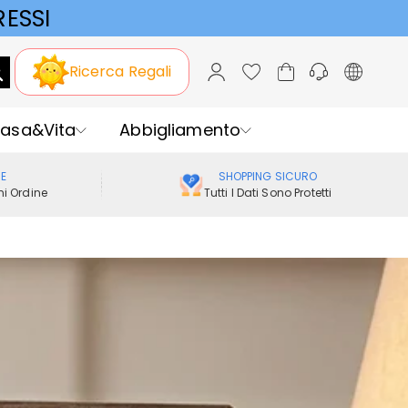
ESSI
Ricerca Regali
asa&Vita
Abbigliamento
ME
SHOPPING SICURO
i Ordine
Tutti I Dati Sono Protetti