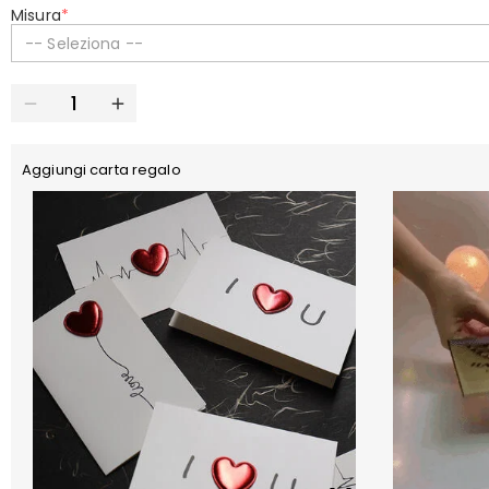
Misura
*
-- Seleziona --
Aggiungi carta regalo