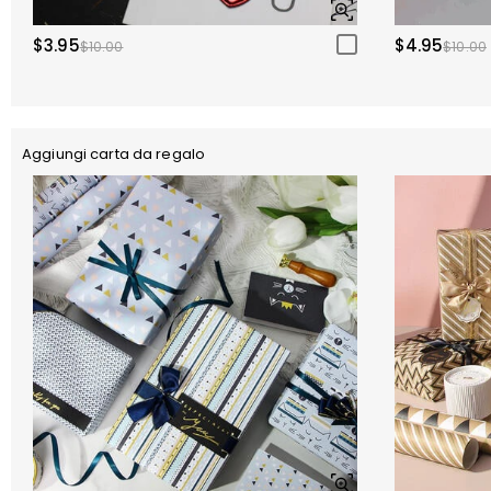
$3.95
$4.95
$10.00
$10.00
Aggiungi carta da regalo