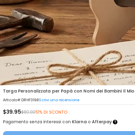
Targa Personalizzata per Papà con Nomi dei Bambini Il Mio
Scrivi una recensione
Articolo#
:
DRHF3198
$39.95
$80.00
51% DI SCONTO
Pagamento senza interessi con
Klarna
o
Afterpay