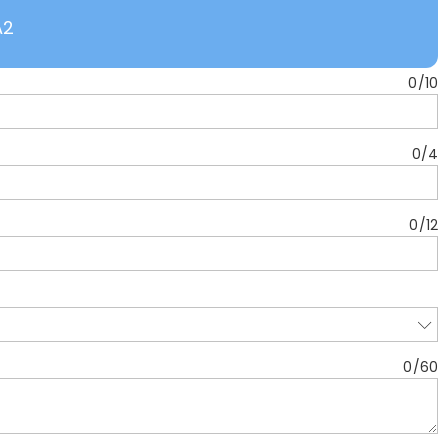
A2
0
/
10
0
/
4
0
/
12
0
/
60