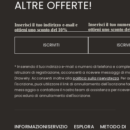
ALTRE OFFERTE!
Inserisci il tuo numer
Inserisci il tuo indirizzo e-mail e
ottieni uno sconto d
ottieni uno sconto del 10%
ISCRIVITI
ISCRIVI
* Inserendo il tuo indirizzo e-mail o numero di telefono e compl
istruzioni di registrazione, acconsenti a ricevere messaggi di 
Drawelry. Acconsenti inoltre alla
politica sulla riservatezza
. Per 
l'iscrizione, puoi utilizzare il link di annullamento dell'iscrizione f
messaggio o contattare il nostro team di assistenza per ricever
procedura di annullamento dell'iscrizione.
INFORMAZIONI
SERVIZIO
ESPLORA
METODO DI