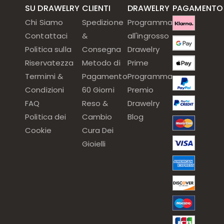
SU DRAWELRY
CLIENTI
DRAWELRY
PAGAMENTO
Chi Siamo
Spedizione
Programma
Contattaci
&
all'ingrosso
Politica sulla
Consegna
Drawelry
Riservatezza
Metodo di
Prime
Termimi &
Pagamento
Programma
Condizioni
60 Giorni
Premio
FAQ
Reso &
Drawelry
Politica dei
Cambio
Blog
Cookie
Cura Dei
Gioielli