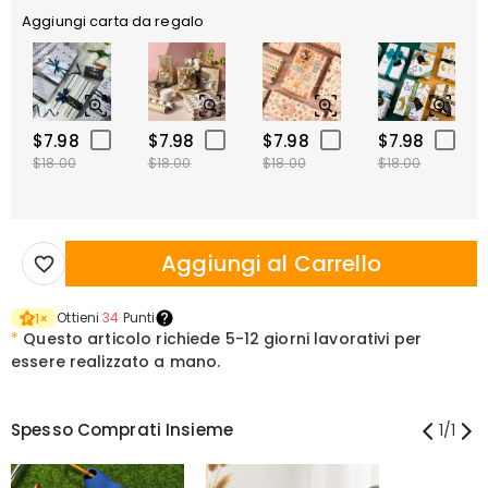
Aggiungi carta da regalo
$7.98
$7.98
$7.98
$7.98
$18.00
$18.00
$18.00
$18.00
Aggiungi al Carrello
Ottieni
34
Punti
1
×
*
Questo articolo richiede
5-12 giorni lavorativi per
essere realizzato a mano.
Spesso Comprati Insieme
1
/
1