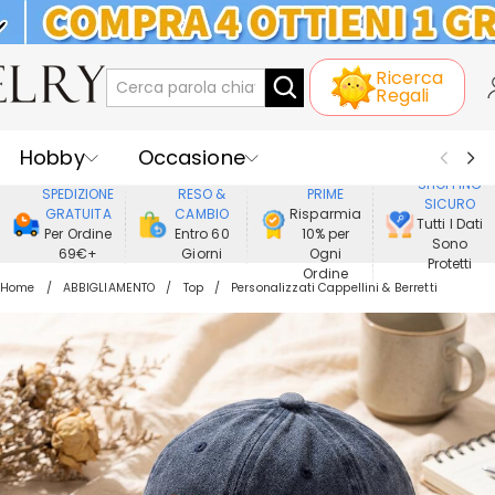
KLARNA: PAGAMENTO A RATE SENZA
Ricerca
INTERESSI
Regali
Hobby
Occasione
GODERE DI
SHOPPING
SPEDIZIONE
RESO &
PRIME
SICURO
Ricevente
Best Seller
Nuovi
GRATUITA
CAMBIO
Risparmia
Tutti I Dati
Per Ordine
Entro 60
10% per
Sono
69€+
Giorni
Ogni
Gioielli
Casa&Vita
Protetti
Ordine
Home
ABBIGLIAMENTO
Top
Personalizzati Cappellini & Berretti
Abbigliamento