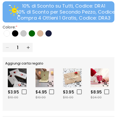
10% di Sconto su Tutti, Codice: DRA1
30% di Sconto per Secondo Pezzo, Codice:
Compra 4 Ottieni 1 Gratis, Codice: DRA3
Colore:
*
Aggiungi carta regalo
$3.95
$4.95
$3.95
$8.95
$10.00
$10.00
$10.00
$24.00